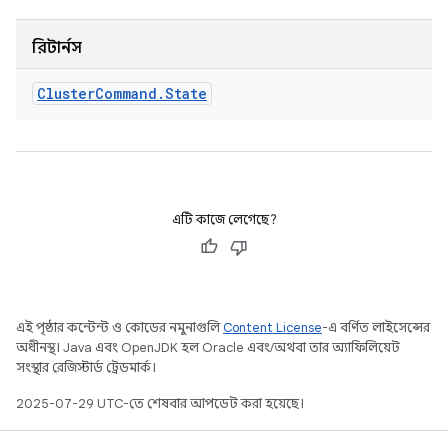
রিটার্নস
Cluster
Command
.
State
এটি কাজে লেগেছে?
এই পৃষ্ঠার কন্টেন্ট ও কোডের নমুনাগুলি
Content License
-এ বর্ণিত লাইসেন্সের
অধীনস্থ। Java এবং OpenJDK হল Oracle এবং/অথবা তার অ্যাফিলিয়েট
সংস্থার রেজিস্টার্ড ট্রেডমার্ক।
2025-07-29 UTC-তে শেষবার আপডেট করা হয়েছে।