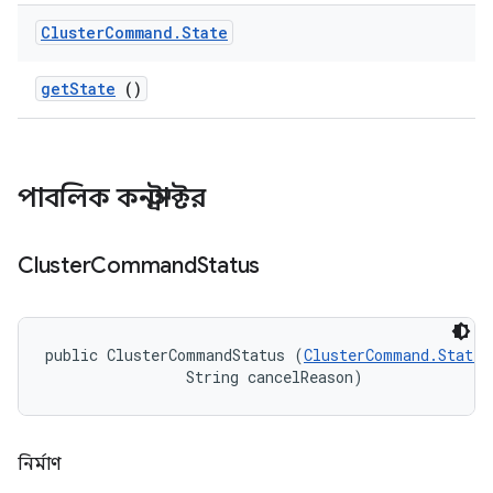
Cluster
Command
.
State
get
State
()
পাবলিক কনস্ট্রাক্টর
Cluster
Command
Status
public ClusterCommandStatus (
ClusterCommand.State
 
                String cancelReason)
নির্মাণ