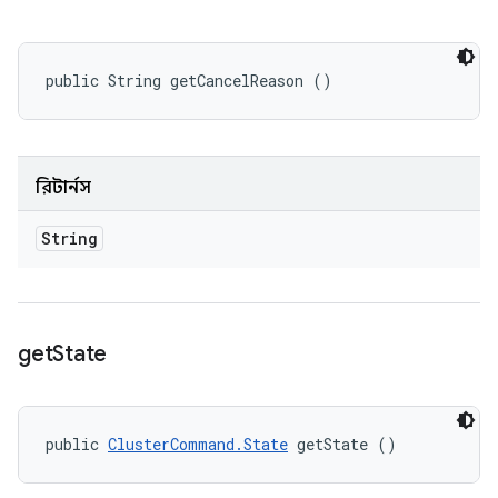
public String getCancelReason ()
রিটার্নস
String
get
State
public 
ClusterCommand.State
 getState ()