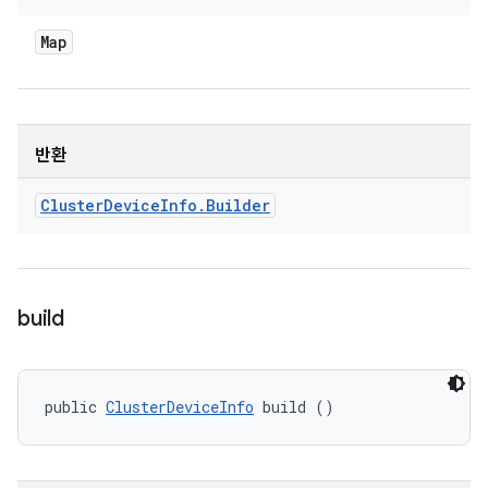
Map
반환
Cluster
Device
Info
.
Builder
build
public 
ClusterDeviceInfo
 build ()