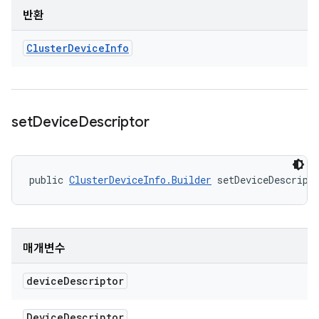
반환
Cluster
Device
Info
set
Device
Descriptor
public 
ClusterDeviceInfo.Builder
 setDeviceDescript
매개변수
device
Descriptor
Device
Descriptor