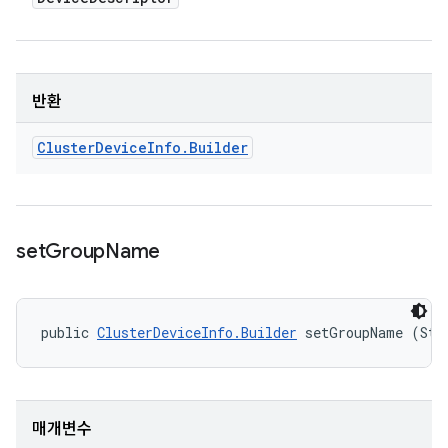
반환
Cluster
Device
Info
.
Builder
set
Group
Name
public 
ClusterDeviceInfo.Builder
 setGroupName (Str
매개변수