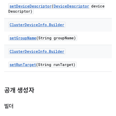
set
Device
Descriptor
(
Device
Descriptor
device
Descriptor)
Cluster
Device
Info
.
Builder
set
Group
Name
(String group
Name)
Cluster
Device
Info
.
Builder
set
Run
Target
(String run
Target)
공개 생성자
빌더