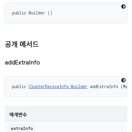
public Builder ()
공개 메서드
add
Extra
Info
public 
ClusterDeviceInfo.Builder
 addExtraInfo (Map
매개변수
extra
Info