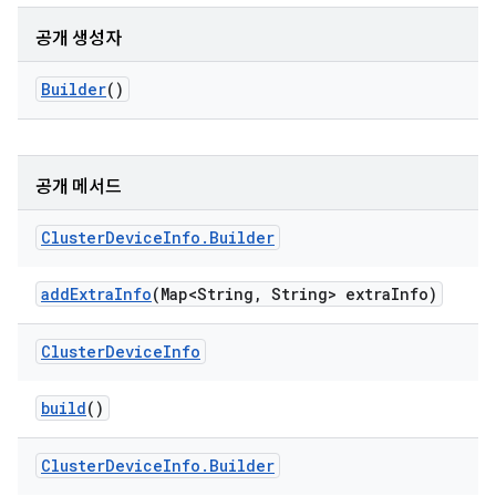
공개 생성자
Builder
()
공개 메서드
Cluster
Device
Info
.
Builder
add
Extra
Info
(Map<String
,
String> extra
Info)
Cluster
Device
Info
build
()
Cluster
Device
Info
.
Builder