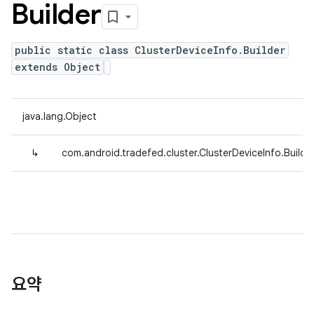
Builder
public static class ClusterDeviceInfo.Builder
extends Object
java.lang.Object
↳
com.android.tradefed.cluster.ClusterDeviceInfo.Builde
요약