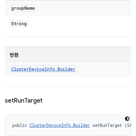
group
Name
String
반환
Cluster
Device
Info
.
Builder
set
Run
Target
public 
ClusterDeviceInfo.Builder
 setRunTarget (Str