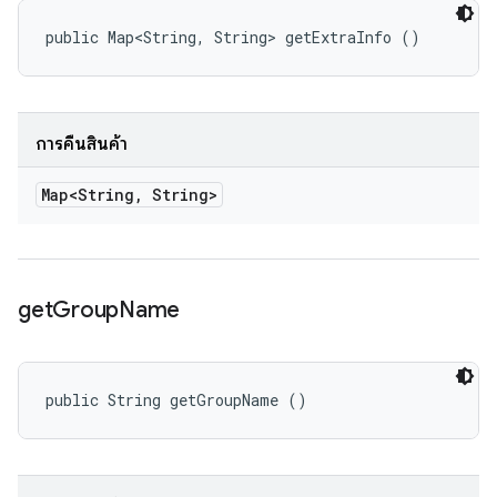
public Map<String, String> getExtraInfo ()
การคืนสินค้า
Map<String
,
String>
get
Group
Name
public String getGroupName ()