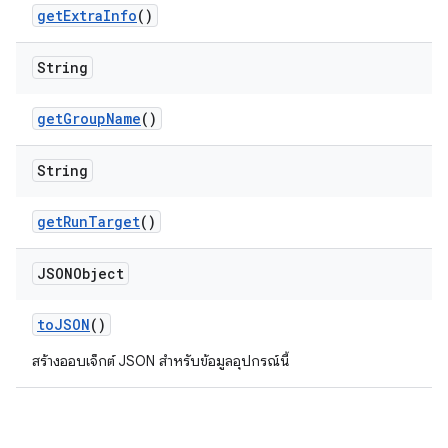
get
Extra
Info
()
String
get
Group
Name
()
String
get
Run
Target
()
JSONObject
to
JSON
()
สร้างออบเจ็กต์ JSON สำหรับข้อมูลอุปกรณ์นี้