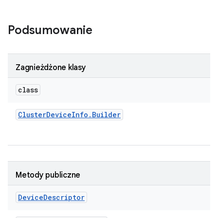
Podsumowanie
Zagnieżdżone klasy
class
Cluster
Device
Info
.
Builder
Metody publiczne
Device
Descriptor