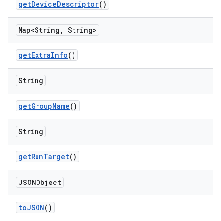
get
Device
Descriptor
()
Map<String
,
String>
get
Extra
Info
()
String
get
Group
Name
()
String
get
Run
Target
()
JSONObject
to
JSON
()