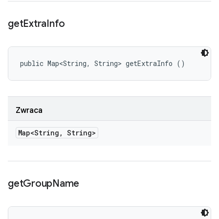
get
Extra
Info
public Map<String, String> getExtraInfo ()
Zwraca
Map<String
,
String>
get
Group
Name