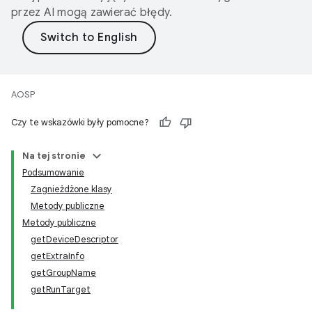
przez AI mogą zawierać błędy.
AOSP
Czy te wskazówki były pomocne?
Na tej stronie
Podsumowanie
Zagnieżdżone klasy
Metody publiczne
Metody publiczne
getDeviceDescriptor
getExtraInfo
getGroupName
getRunTarget