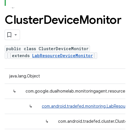
Cluster
Device
Monitor
public class ClusterDeviceMonitor
extends
LabResourceDeviceMonitor
java.lang.Object
↳
com.google.dualhomelab.monitoringagent.resourcemo
↳
com.android.tradefed.monitoring.LabResourc
↳
com.android.tradefed.cluster.Cluste