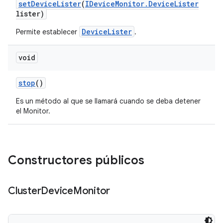
set
Device
Lister
(
IDevice
Monitor
.
Device
Lister
lister)
DeviceLister
Permite establecer
.
void
stop
()
Es un método al que se llamará cuando se deba detener
el Monitor.
Constructores públicos
Cluster
Device
Monitor