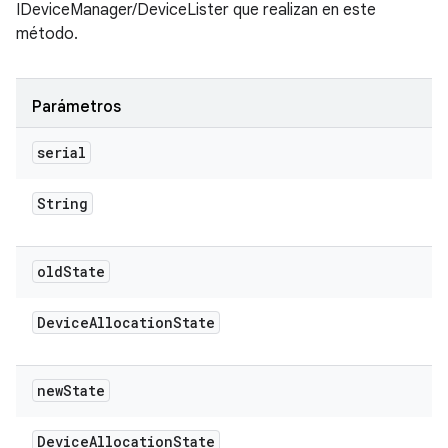
IDeviceManager/DeviceLister que realizan en este
método.
Parámetros
serial
String
old
State
Device
Allocation
State
new
State
Device
Allocation
State