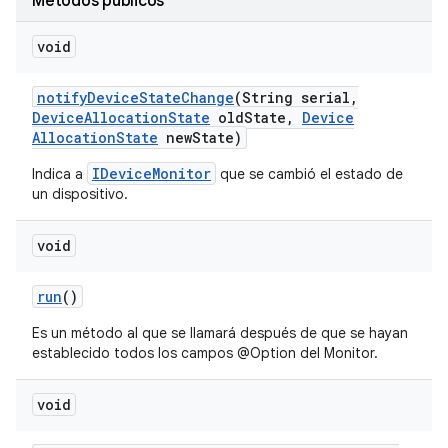
Métodos públicos
void
notify
Device
State
Change
(String serial
,
Device
Allocation
State
old
State
,
Device
Allocation
State
new
State)
IDeviceMonitor
Indica a
que se cambió el estado de
un dispositivo.
void
run
()
Es un método al que se llamará después de que se hayan
establecido todos los campos @Option del Monitor.
void