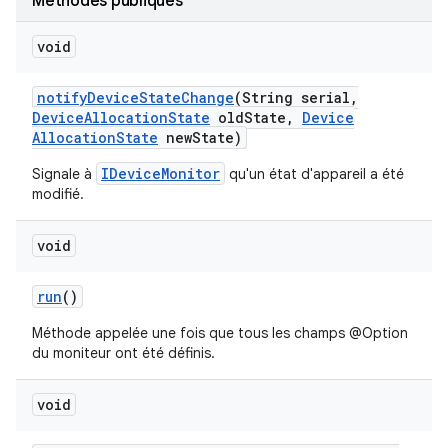
Méthodes publiques
void
notify
Device
State
Change
(String serial
,
Device
Allocation
State
old
State
,
Device
Allocation
State
new
State)
IDeviceMonitor
Signale à
qu'un état d'appareil a été
modifié.
void
run
()
Méthode appelée une fois que tous les champs @Option
du moniteur ont été définis.
void