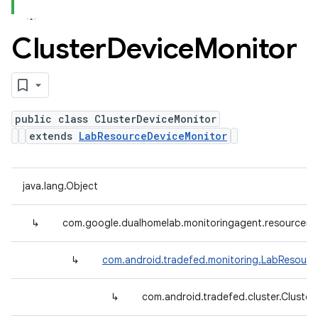
Cluster
Device
Monitor
public class ClusterDeviceMonitor
extends
LabResourceDeviceMonitor
java.lang.Object
↳
com.google.dualhomelab.monitoringagent.resourcemo
↳
com.android.tradefed.monitoring.LabResourc
↳
com.android.tradefed.cluster.Cluste