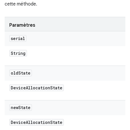
cette méthode.
Paramètres
serial
String
old
State
Device
Allocation
State
new
State
Device
Allocation
State