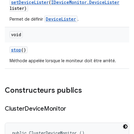
set
Device
Lister
(
IDevice
Monitor
.
Device
Lister
lister)
DeviceLister
Permet de définir
.
void
stop
()
Méthode appelée lorsque le moniteur doit être arrêté.
Constructeurs publics
Cluster
Device
Monitor
public ClusterDeviceMonitor ()