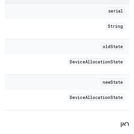
serial
String
old
State
Device
Allocation
State
new
State
Device
Allocation
State
ראן