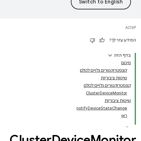
AOSP
המידע עזר לך?
בדף הזה
סיכום
קונסטרוקטורים גלויים לכולם
שיטות ציבוריות
קונסטרוקטורים גלויים לכולם
ClusterDeviceMonitor
שיטות ציבוריות
notifyDeviceStateChange
ראן
Cluster
Device
Monitor