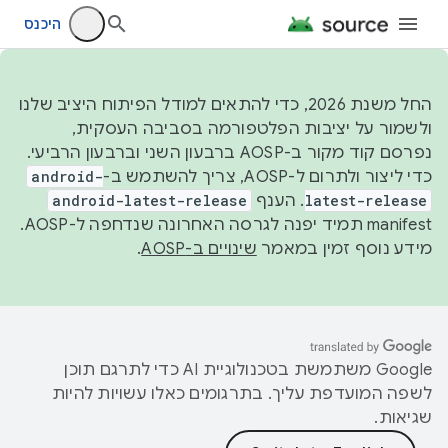
היכנס
החל משנת 2026, כדי להתאים למודל הפיתוח היציב שלנו
ולשמור על יציבות הפלטפורמה בסביבה העסקית,
נפרסם קוד מקור ב-AOSP ברבעון השני וברבעון הרביעי.
כדי ליצור ולתרום ל-AOSP, צריך להשתמש ב-
android-
latest-release
. הענף
android-latest-release
manifest תמיד יפנה לגרסה האחרונה שנדחפה ל-AOSP.
מידע נוסף זמין במאמר
שינויים ב-AOSP
.
‫Google משתמשת בטכנולוגיית AI כדי לתרגם תוכן
לשפה המועדפת עליך. בתרגומים כאלו עשויות להיות
שגיאות.