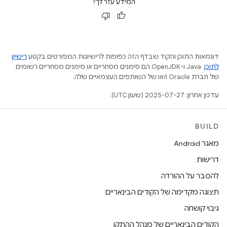
המידע עזר לך?
דוגמאות התוכן והקוד שבדף הזה כפופות לרישיונות המפורטים בקטע
רישיון
לתוכן
.‏ Java ו-OpenJDK הם סימנים מסחריים או סימנים מסחריים רשומים
של חברת Oracle ו/או של השותפים העצמאיים שלה.
עדכון אחרון: 2025-07-27 (שעון UTC).
BUILD
מאגר Android
דרישות
להסבר על ההורדה
תצוגה מקדימה של הקודים הבינאריים
גיבוי קושחה
הקודים הבינאריים של מנהל ההתקן