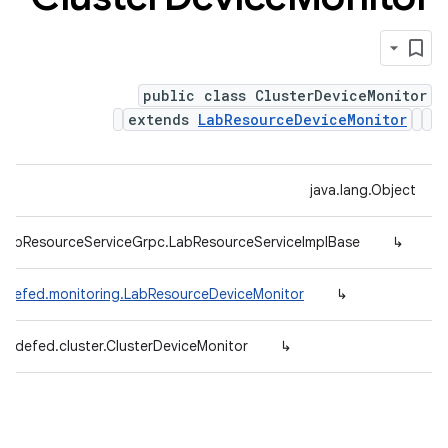
public class ClusterDeviceMonitor
extends
LabResourceDeviceMonitor
java.lang.Object
.LabResourceServiceGrpc.LabResourceServiceImplBase
↳
radefed.monitoring.LabResourceDeviceMonitor
↳
radefed.cluster.ClusterDeviceMonitor
↳