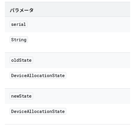
パラメータ
serial
String
old
State
Device
Allocation
State
new
State
Device
Allocation
State