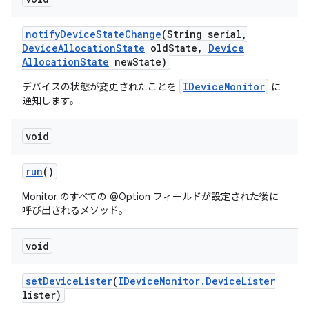
notify
Device
State
Change
(String serial
,
Device
Allocation
State
old
State
,
Device
Allocation
State
new
State)
IDeviceMonitor
デバイスの状態が変更されたことを
に
通知します。
void
run
()
Monitor のすべての @Option フィールドが設定された後に
呼び出されるメソッド。
void
set
Device
Lister
(
IDevice
Monitor
.
Device
Lister
lister)