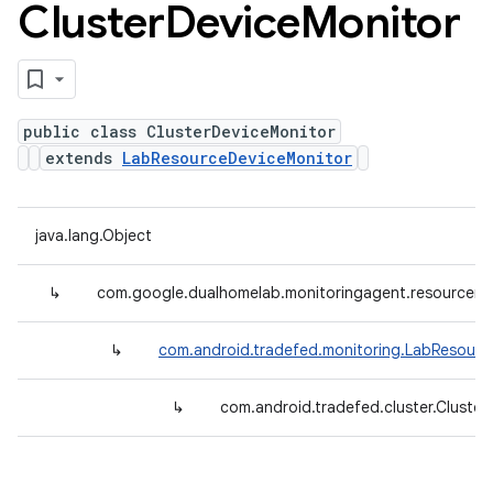
Cluster
Device
Monitor
public class ClusterDeviceMonitor
extends
LabResourceDeviceMonitor
java.lang.Object
↳
com.google.dualhomelab.monitoringagent.resourcemo
↳
com.android.tradefed.monitoring.LabResourc
↳
com.android.tradefed.cluster.Cluste