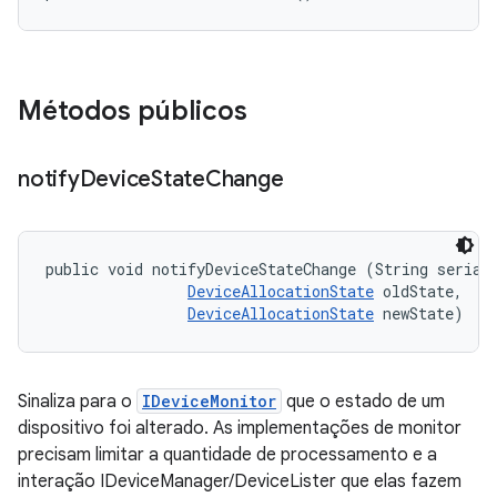
Métodos públicos
notify
Device
State
Change
public void notifyDeviceStateChange (String serial,
DeviceAllocationState
 oldState, 

DeviceAllocationState
 newState)
Sinaliza para o
IDeviceMonitor
que o estado de um
dispositivo foi alterado. As implementações de monitor
precisam limitar a quantidade de processamento e a
interação IDeviceManager/DeviceLister que elas fazem