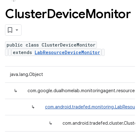
Cluster
Device
Monitor
public class ClusterDeviceMonitor
extends
LabResourceDeviceMonitor
java.lang.Object
↳
com.google.dualhomelab.monitoringagent.resourcemo
↳
com.android.tradefed.monitoring.LabResourc
↳
com.android.tradefed.cluster.Cluste