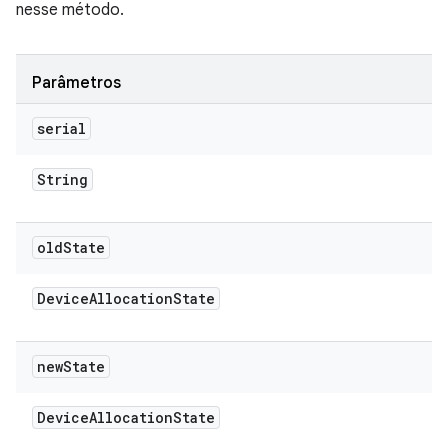
nesse método.
Parâmetros
serial
String
old
State
Device
Allocation
State
new
State
Device
Allocation
State