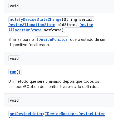
void
notify
Device
State
Change
(String serial
,
Device
Allocation
State
old
State
,
Device
Allocation
State
new
State)
IDeviceMonitor
Sinaliza para o
que o estado de um
dispositivo foi alterado.
void
run
()
Um método que será chamado depois que todos os
campos @Option do monitor tiverem sido definidos.
void
set
Device
Lister
(
IDevice
Monitor
.
Device
Lister