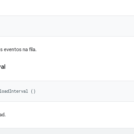
 eventos na fila.
val
loadInterval ()
ad.