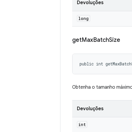
Devoluções
long
get
Max
Batch
Size
public int getMaxBatch
Obtenha o tamanho máximo 
Devoluções
int