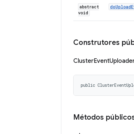
abstract
do
Upload
E
void
Construtores púb
Cluster
Event
Uploade
public ClusterEventUpl
Métodos público