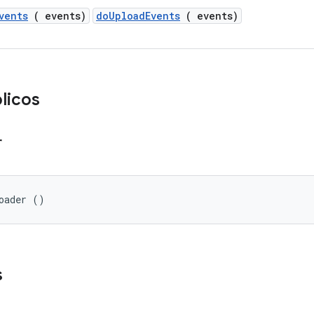
vents
( events)
doUploadEvents
( events)
licos
r
oader ()
s