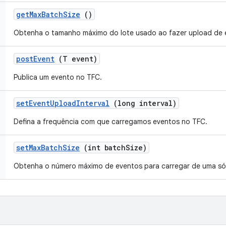
get
Max
Batch
Size
()
Obtenha o tamanho máximo do lote usado ao fazer upload de 
post
Event
(T event)
Publica um evento no TFC.
set
Event
Upload
Interval
(long interval)
Defina a frequência com que carregamos eventos no TFC.
set
Max
Batch
Size
(int batch
Size)
Obtenha o número máximo de eventos para carregar de uma só