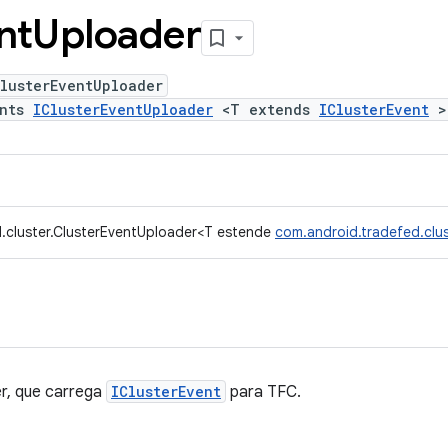
nt
Uploader
lusterEventUploader
ents
IClusterEventUploader
<T extends
IClusterEvent
>
.cluster.ClusterEventUploader<T estende
com.android.tradefed.clus
r, que carrega
IClusterEvent
para TFC.