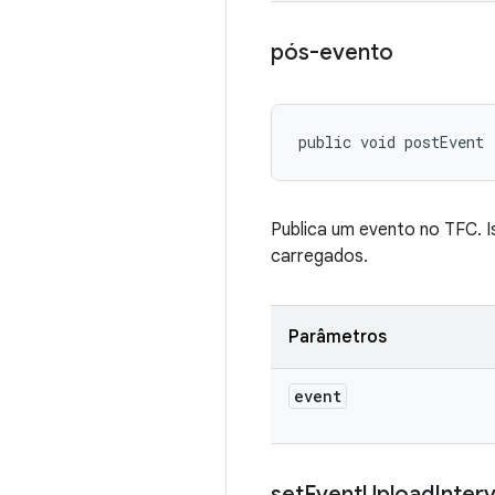
pós-evento
public void postEvent
Publica um evento no TFC. I
carregados.
Parâmetros
event
set
Event
Upload
Interv