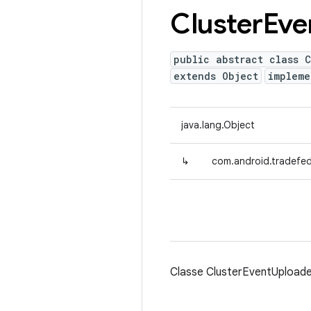
Cluster
Eve
public abstract class C
extends Object
implem
java.lang.Object
↳
com.android.tradefed
Classe ClusterEventUploade