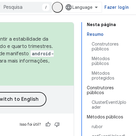
/
Fazer login
Nesta página
Resumo
tir a estabilidade da
Construtores
o e quarto trimestres.
públicos
 de manifesto
android-
Métodos
ara mais informações,
públicos
Métodos
protegidos
Construtores
públicos
ClusterEventUplo
ader
Métodos públicos
Isso foi útil?
rubor