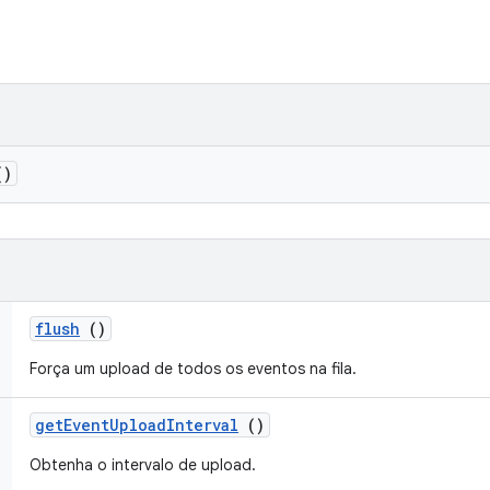
)
flush
()
Força um upload de todos os eventos na fila.
get
Event
Upload
Interval
()
Obtenha o intervalo de upload.