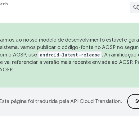
arch
harmos ao nosso modelo de desenvolvimento estável e garan
sistema, vamos publicar o código-fonte no AOSP no segund
 com o AOSP, use
android-latest-release
. A ramificação
 vai referenciar a versão mais recente enviada ao AOSP. P
 AOSP
.
Esta página foi traduzida pela
API Cloud Translation
.