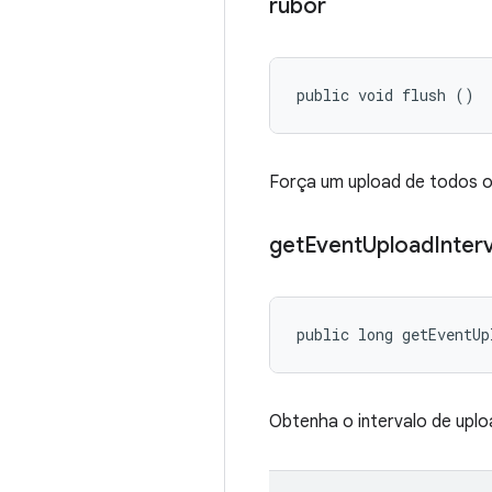
rubor
public void flush ()
Força um upload de todos os
get
Event
Upload
Inter
public long getEventUp
Obtenha o intervalo de uplo