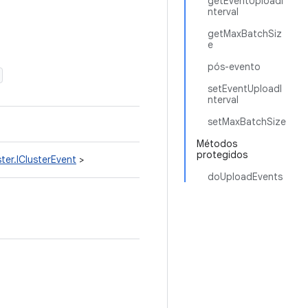
getEventUploadI
nterval
getMaxBatchSiz
e
pós-evento
setEventUploadI
nterval
setMaxBatchSize
Métodos
protegidos
ter.IClusterEvent
>
doUploadEvents