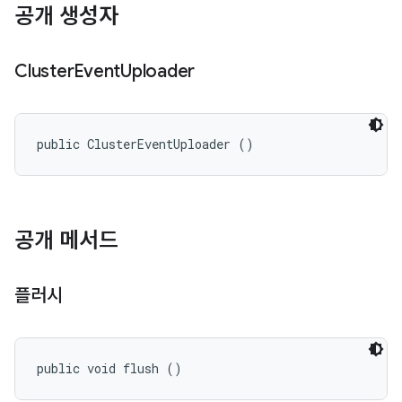
공개 생성자
Cluster
Event
Uploader
public ClusterEventUploader ()
공개 메서드
플러시
public void flush ()