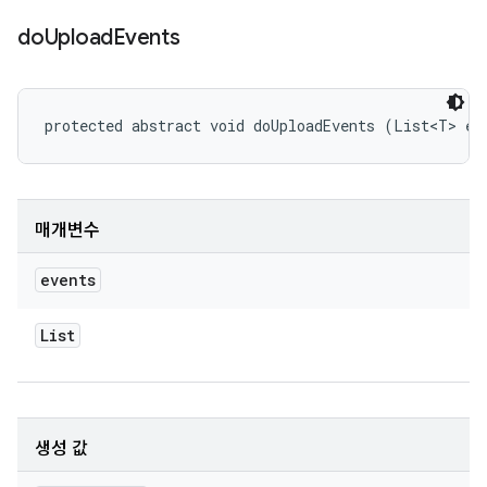
do
Upload
Events
protected abstract void doUploadEvents (List<T> ev
매개변수
events
List
생성 값