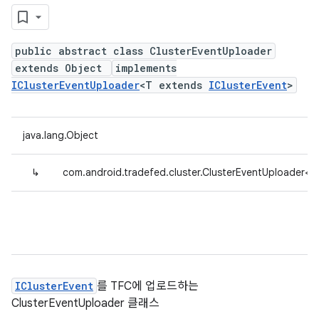
public abstract class ClusterEventUploader
extends Object
implements
IClusterEventUploader
<T extends
IClusterEvent
>
java.lang.Object
↳
com.android.tradefed.cluster.ClusterEventUploader<
IClusterEvent
를 TFC에 업로드하는
ClusterEventUploader 클래스