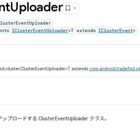
nt
Uploader
lusterEventUploader
ents
IClusterEventUploader
<T extends
IClusterEvent
>
ed.cluster.ClusterEventUploader<T extends
com.android.tradefed.cl
アップロードする ClusterEventUploader クラス。