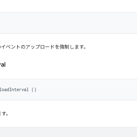
のイベントのアップロードを強制します。
val
loadInterval ()
ます。