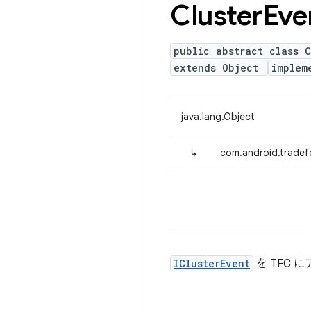
Cluster
Eve
public abstract class C
extends Object
implem
java.lang.Object
↳
com.android.tradef
IClusterEvent
を TFC に