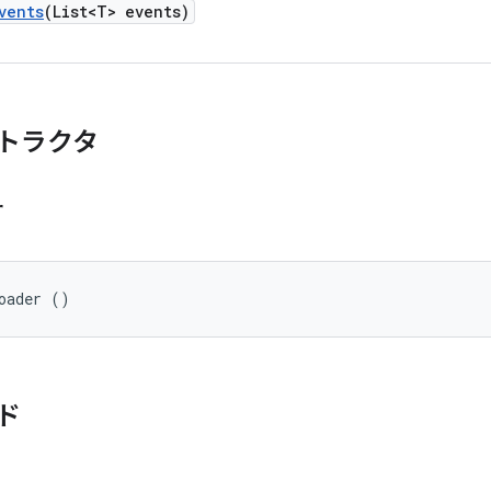
vents
(List<T> events)
トラクタ
r
oader ()
ド