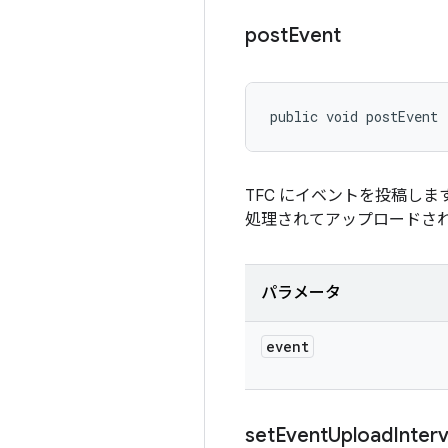
post
Event
public void postEvent
TFC にイベントを投稿し
処理されてアップロードさ
パラメータ
event
set
Event
Upload
Interv