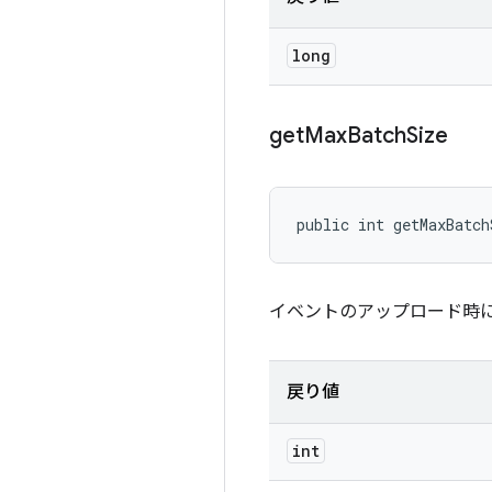
long
get
Max
Batch
Size
public int getMaxBatch
イベントのアップロード時
戻り値
int