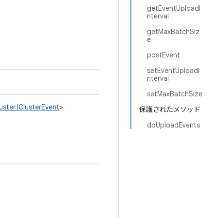
getEventUploadI
nterval
getMaxBatchSiz
e
postEvent
setEventUploadI
nterval
setMaxBatchSize
uster.IClusterEvent
>
保護されたメソッド
doUploadEvents