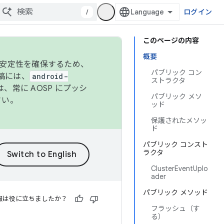
/
ログイン
このページの内容
概要
の安定性を確保するため、
パブリック コン
投稿には、
android-
ストラクタ
、常に AOSP にプッシ
パブリック メソ
さい。
ッド
保護されたメソッ
ド
パブリック コンスト
ラクタ
ClusterEventUplo
ader
パブリック メソッド
報は役に立ちましたか？
フラッシュ（す
る）