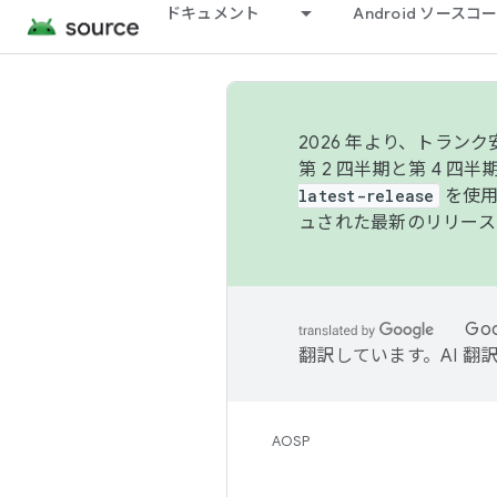
ドキュメント
Android ソース
2026 年より、トラ
第 2 四半期と第 4 四
latest-release
を使用
ュされた最新のリリース
Go
翻訳しています。AI 
AOSP