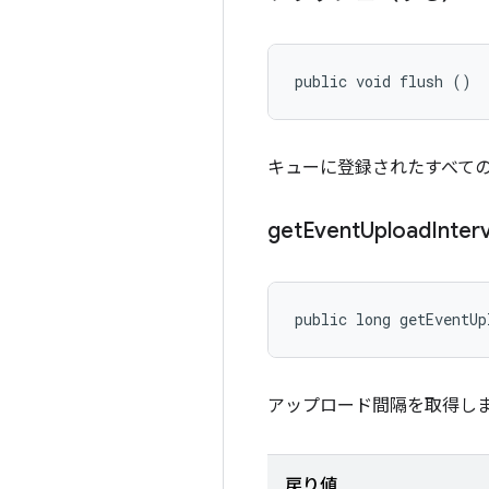
public void flush ()
キューに登録されたすべて
get
Event
Upload
Inter
public long getEventUp
アップロード間隔を取得し
戻り値