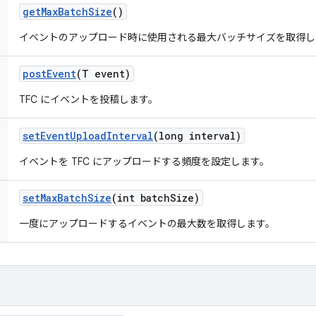
get
Max
Batch
Size
()
イベントのアップロード時に使用される最大バッチサイズを取得し
post
Event
(T event)
TFC にイベントを投稿します。
set
Event
Upload
Interval
(long interval)
イベントを TFC にアップロードする頻度を設定します。
set
Max
Batch
Size
(int batch
Size)
一度にアップロードするイベントの最大数を取得します。