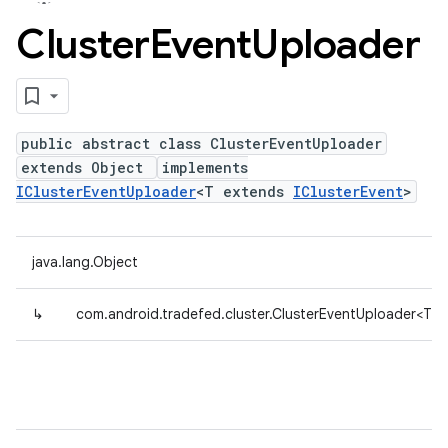
Cluster
Event
Uploader
public abstract class ClusterEventUploader
extends Object
implements
IClusterEventUploader
<T extends
IClusterEvent
>
java.lang.Object
↳
com.android.tradefed.cluster.ClusterEventUploader<T 