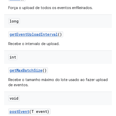
Força o upload de todos os eventos enfileirados.
long
get
Event
Upload
Interval
()
Recebe o intervalo de upload.
int
get
Max
Batch
Size
()
Recebe o tamanho máximo do lote usado ao fazer upload
de eventos.
void
post
Event
(T event)