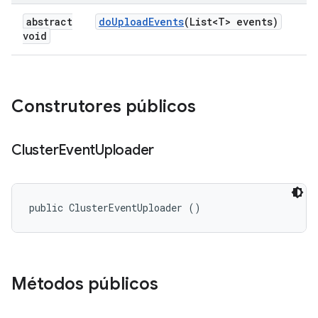
abstract
do
Upload
Events
(List<T> events)
void
Construtores públicos
Cluster
Event
Uploader
public ClusterEventUploader ()
Métodos públicos