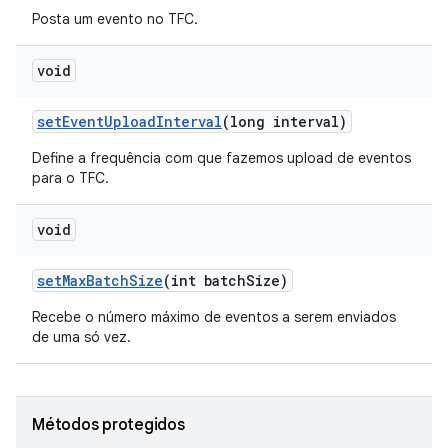
Posta um evento no TFC.
void
set
Event
Upload
Interval
(long interval)
Define a frequência com que fazemos upload de eventos
para o TFC.
void
set
Max
Batch
Size
(int batch
Size)
Recebe o número máximo de eventos a serem enviados
de uma só vez.
Métodos protegidos