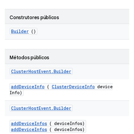
Construtores públicos
Builder
()
Métodos públicos
Cluster
Host
Event
.
Builder
add
Device
Info
(
Cluster
Device
Info
device
Info)
Cluster
Host
Event
.
Builder
add
Device
Infos
( device
Infos)
addDeviceInfos
( deviceInfos)