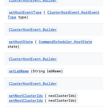
Cluster
Host
Event
.
Builder
set
Host
Event
Type
(
Cluster
Host
Event
.
Host
Event
Type
type)
Cluster
Host
Event
.
Builder
set
Host
State
(
Command
Scheduler
.
Host
State
state)
Cluster
Host
Event
.
Builder
set
Lab
Name
(String lab
Name)
Cluster
Host
Event
.
Builder
set
Next
Cluster
Ids
( nex
Cluster
Ids)
setNextClusterIds
( nexClusterIds)