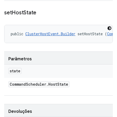
set
Host
State
public 
ClusterHostEvent.Builder
 setHostState (
Comm
Parâmetros
state
Command
Scheduler
.
Host
State
Devoluções