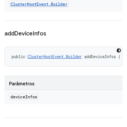
Cluster
Host
Event
.
Builder
add
Device
Infos
public 
ClusterHostEvent.Builder
 addDeviceInfos (
 d
Parâmetros
device
Infos