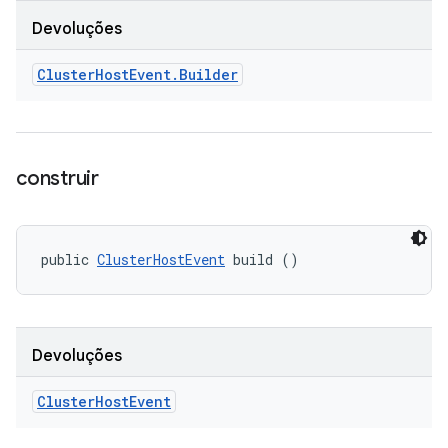
Devoluções
Cluster
Host
Event
.
Builder
construir
public 
ClusterHostEvent
 build ()
Devoluções
Cluster
Host
Event