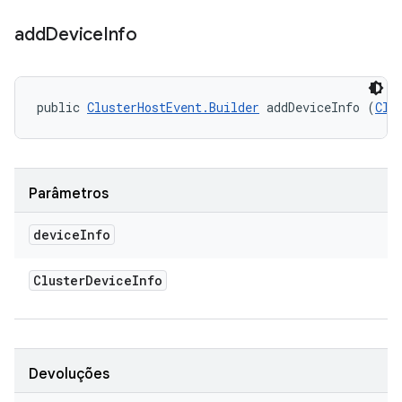
add
Device
Info
public 
ClusterHostEvent.Builder
 addDeviceInfo (
Clu
Parâmetros
device
Info
Cluster
Device
Info
Devoluções