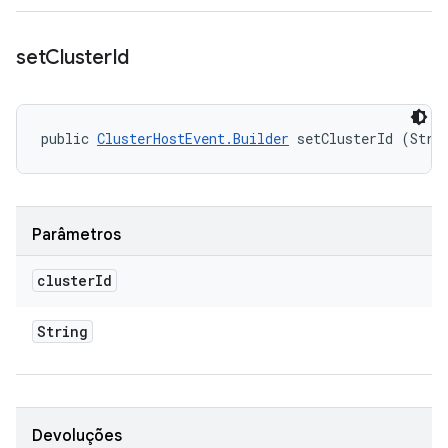
set
Cluster
Id
public 
ClusterHostEvent.Builder
 setClusterId (Stri
Parâmetros
cluster
Id
String
Devoluções