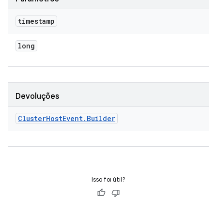
timestamp
long
Devoluções
Cluster
Host
Event
.
Builder
Isso foi útil?