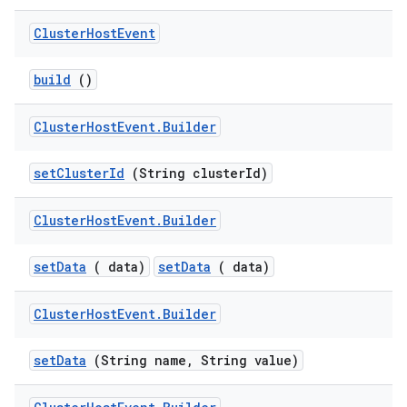
Cluster
Host
Event
build
()
Cluster
Host
Event
.
Builder
set
Cluster
Id
(String cluster
Id)
Cluster
Host
Event
.
Builder
set
Data
( data)
setData
( data)
Cluster
Host
Event
.
Builder
set
Data
(String name
,
String value)