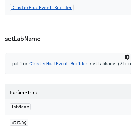
Cluster
Host
Event
.
Builder
set
Lab
Name
public 
ClusterHostEvent.Builder
 setLabName (String
Parâmetros
lab
Name
String