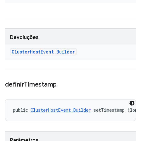
Devoluções
Cluster
Host
Event
.
Builder
definir
Timestamp
public 
ClusterHostEvent.Builder
 setTimestamp (long
Parâmetros