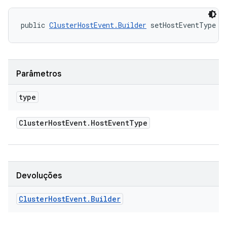
public 
ClusterHostEvent.Builder
 setHostEventType (
Parâmetros
type
Cluster
Host
Event
.
Host
Event
Type
Devoluções
Cluster
Host
Event
.
Builder