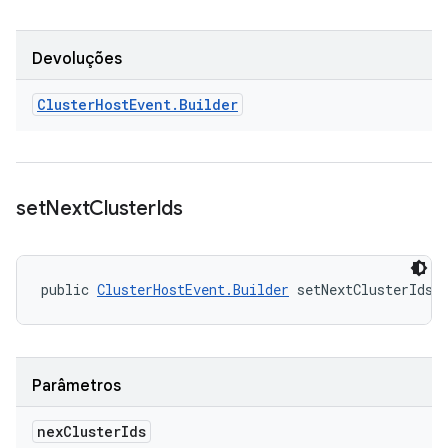
Devoluções
Cluster
Host
Event
.
Builder
set
Next
Cluster
Ids
public 
ClusterHostEvent.Builder
 setNextClusterIds 
Parâmetros
nex
Cluster
Ids