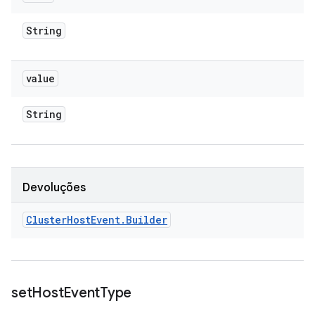
String
value
String
Devoluções
Cluster
Host
Event
.
Builder
set
Host
Event
Type