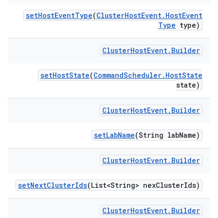
set
Host
Event
Type
(
Cluster
Host
Event
.
Host
Event
Type
type)
Cluster
Host
Event
.
Builder
set
Host
State
(
Command
Scheduler
.
Host
State
state)
Cluster
Host
Event
.
Builder
set
Lab
Name
(String lab
Name)
Cluster
Host
Event
.
Builder
set
Next
Cluster
Ids
(List<String> nex
Cluster
Ids)
Cluster
Host
Event
.
Builder