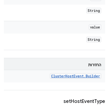
String
value
String
החזרות
Cluster
Host
Event
.
Builder
set
Host
Event
Type