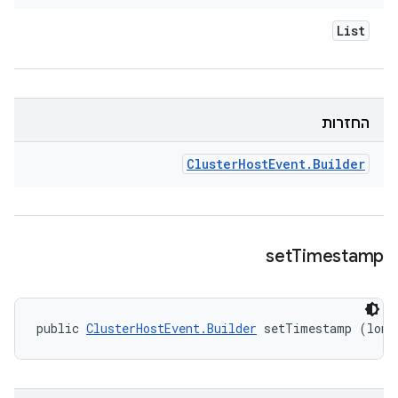
List
החזרות
Cluster
Host
Event
.
Builder
set
Timestamp
public 
ClusterHostEvent.Builder
 setTimestamp (long