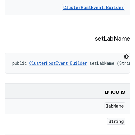
Cluster
Host
Event
.
Builder
set
Lab
Name
public 
ClusterHostEvent.Builder
 setLabName (String
פרמטרים
lab
Name
String