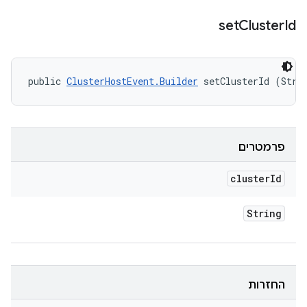
set
Cluster
Id
public 
ClusterHostEvent.Builder
 setClusterId (Stri
פרמטרים
cluster
Id
String
החזרות