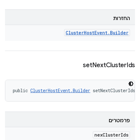
החזרות
Cluster
Host
Event
.
Builder
set
Next
Cluster
Ids
public 
ClusterHostEvent.Builder
 setNextClusterIds 
פרמטרים
nex
Cluster
Ids