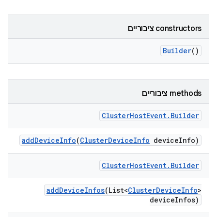
‫constructors ציבוריים
Builder
()
‫methods ציבוריים
Cluster
Host
Event
.
Builder
add
Device
Info
(
Cluster
Device
Info
device
Info)
Cluster
Host
Event
.
Builder
add
Device
Infos
(List<
Cluster
Device
Info
>
device
Infos)