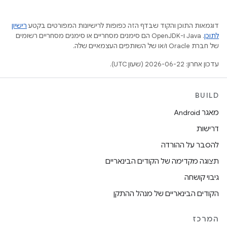
דוגמאות התוכן והקוד שבדף הזה כפופות לרישיונות המפורטים בקטע
רישיון
לתוכן
.‏ Java ו-OpenJDK הם סימנים מסחריים או סימנים מסחריים רשומים
של חברת Oracle ו/או של השותפים העצמאיים שלה.
עדכון אחרון: 2026-06-22 (שעון UTC).
BUILD
מאגר Android
דרישות
להסבר על ההורדה
תצוגה מקדימה של הקודים הבינאריים
גיבוי קושחה
הקודים הבינאריים של מנהל ההתקן
המרכז