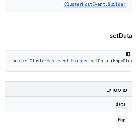
Cluster
Host
Event
.
Builder
set
Data
public 
ClusterHostEvent.Builder
 setData (Map<Strin
פרמטרים
data
Map