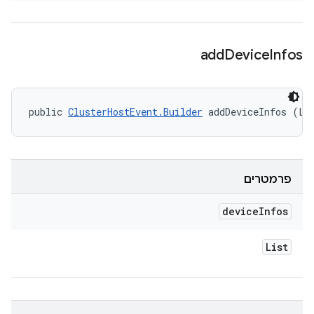
add
Device
Infos
public 
ClusterHostEvent.Builder
 addDeviceInfos (Li
פרמטרים
device
Infos
List