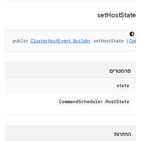
set
Host
State
public 
ClusterHostEvent.Builder
 setHostState (
Comm
פרמטרים
state
Command
Scheduler
.
Host
State
החזרות