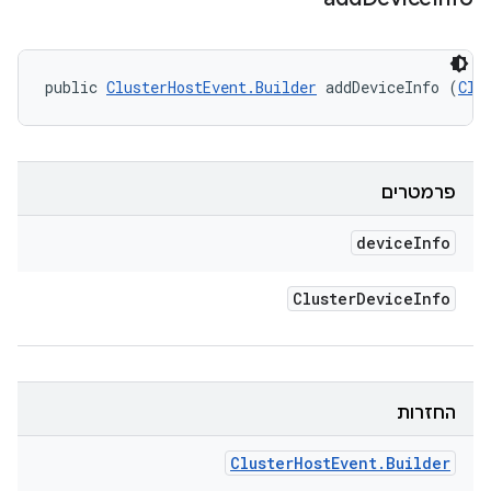
public 
ClusterHostEvent.Builder
 addDeviceInfo (
Clu
פרמטרים
device
Info
Cluster
Device
Info
החזרות
Cluster
Host
Event
.
Builder