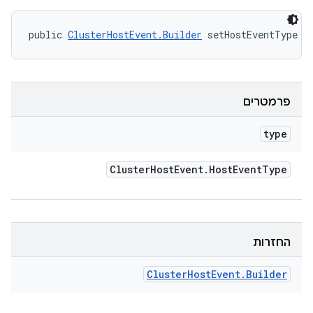
public 
ClusterHostEvent.Builder
 setHostEventType (
פרמטרים
type
Cluster
Host
Event
.
Host
Event
Type
החזרות
Cluster
Host
Event
.
Builder