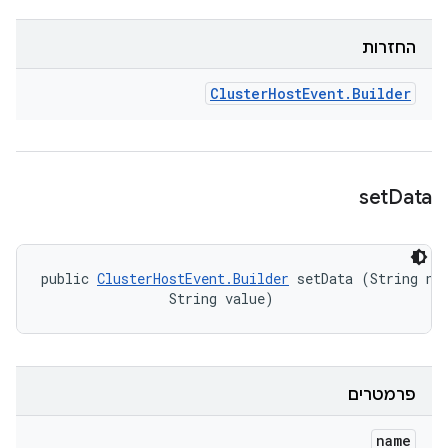
החזרות
Cluster
Host
Event
.
Builder
set
Data
public 
ClusterHostEvent.Builder
 setData (String nam
                String value)
פרמטרים
name