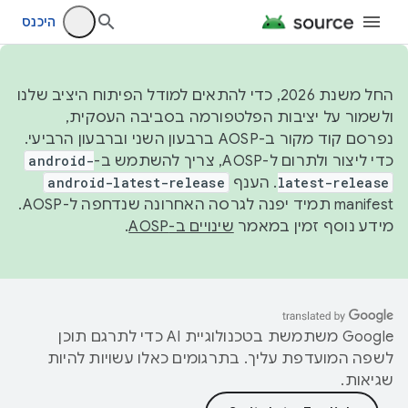
היכנס
החל משנת 2026, כדי להתאים למודל הפיתוח היציב שלנו
ולשמור על יציבות הפלטפורמה בסביבה העסקית,
נפרסם קוד מקור ב-AOSP ברבעון השני וברבעון הרביעי.
כדי ליצור ולתרום ל-AOSP, צריך להשתמש ב-
android-
latest-release
. הענף
android-latest-release
manifest תמיד יפנה לגרסה האחרונה שנדחפה ל-AOSP.
מידע נוסף זמין במאמר
שינויים ב-AOSP
.
‫Google משתמשת בטכנולוגיית AI כדי לתרגם תוכן
לשפה המועדפת עליך. בתרגומים כאלו עשויות להיות
שגיאות.