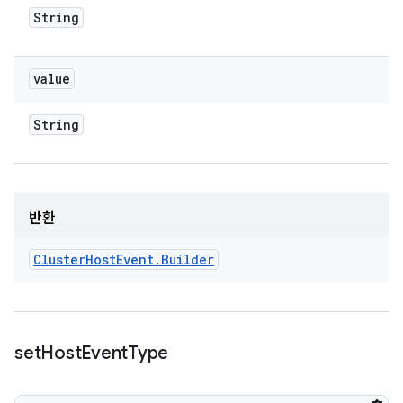
String
value
String
반환
Cluster
Host
Event
.
Builder
set
Host
Event
Type