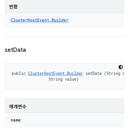
반환
Cluster
Host
Event
.
Builder
set
Data
public 
ClusterHostEvent.Builder
 setData (String nam
                String value)
매개변수
name