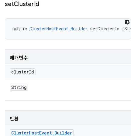
set
Cluster
Id
public 
ClusterHostEvent.Builder
 setClusterId (Stri
매개변수
cluster
Id
String
반환
Cluster
Host
Event
.
Builder