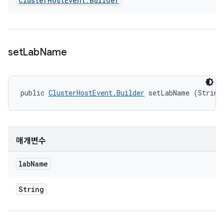
Cluster
Host
Event
.
Builder
set
Lab
Name
public 
ClusterHostEvent.Builder
 setLabName (String
매개변수
lab
Name
String