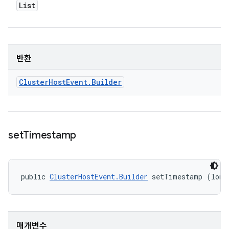
List
반환
Cluster
Host
Event
.
Builder
set
Timestamp
public 
ClusterHostEvent.Builder
 setTimestamp (long
매개변수