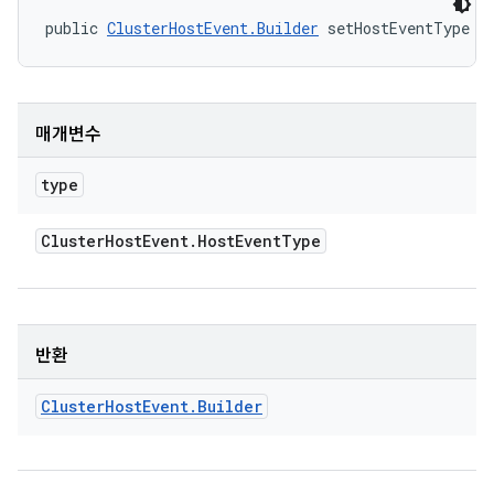
public 
ClusterHostEvent.Builder
 setHostEventType (
매개변수
type
Cluster
Host
Event
.
Host
Event
Type
반환
Cluster
Host
Event
.
Builder