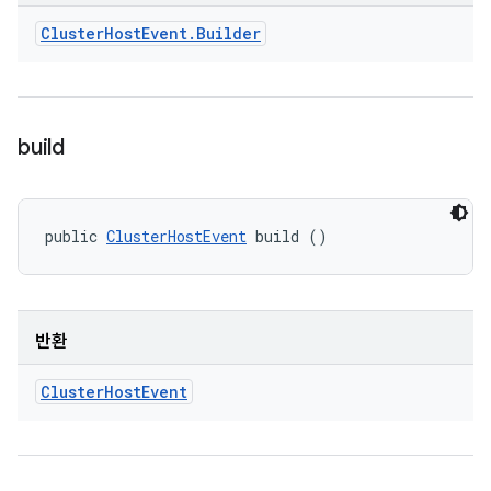
Cluster
Host
Event
.
Builder
build
public 
ClusterHostEvent
 build ()
반환
Cluster
Host
Event