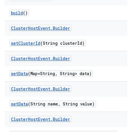
build
()
Cluster
Host
Event
.
Builder
set
Cluster
Id
(String cluster
Id)
Cluster
Host
Event
.
Builder
set
Data
(Map<String
,
String> data)
Cluster
Host
Event
.
Builder
set
Data
(String name
,
String value)
Cluster
Host
Event
.
Builder