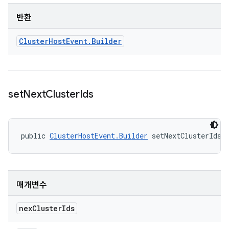
반환
Cluster
Host
Event
.
Builder
set
Next
Cluster
Ids
public 
ClusterHostEvent.Builder
 setNextClusterIds 
매개변수
nex
Cluster
Ids