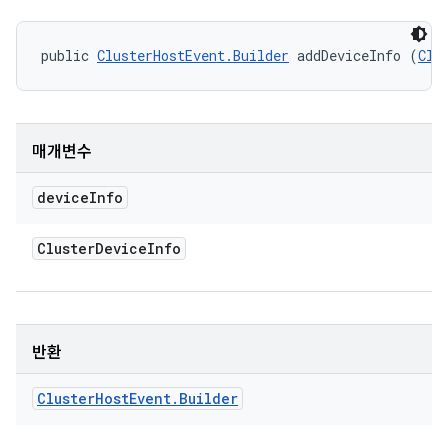
public 
ClusterHostEvent.Builder
 addDeviceInfo (
Clu
매개변수
device
Info
Cluster
Device
Info
반환
Cluster
Host
Event
.
Builder