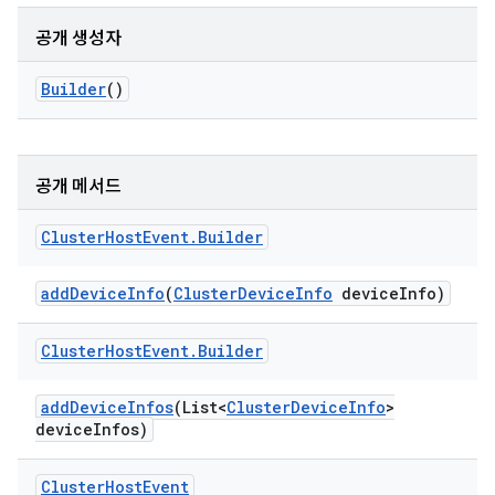
공개 생성자
Builder
()
공개 메서드
Cluster
Host
Event
.
Builder
add
Device
Info
(
Cluster
Device
Info
device
Info)
Cluster
Host
Event
.
Builder
add
Device
Infos
(List<
Cluster
Device
Info
>
device
Infos)
Cluster
Host
Event