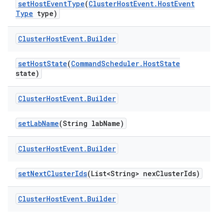
set
Host
Event
Type
(
Cluster
Host
Event
.
Host
Event
Type
type)
Cluster
Host
Event
.
Builder
set
Host
State
(
Command
Scheduler
.
Host
State
state)
Cluster
Host
Event
.
Builder
set
Lab
Name
(String lab
Name)
Cluster
Host
Event
.
Builder
set
Next
Cluster
Ids
(List<String> nex
Cluster
Ids)
Cluster
Host
Event
.
Builder