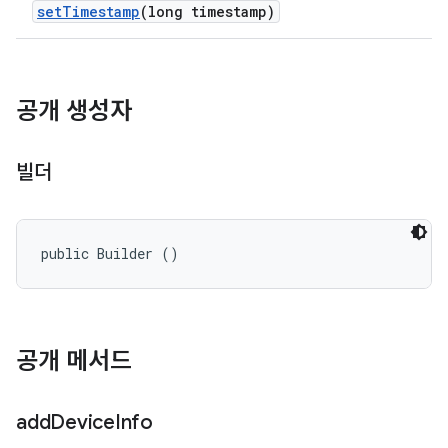
set
Timestamp
(long timestamp)
공개 생성자
빌더
public Builder ()
공개 메서드
add
Device
Info