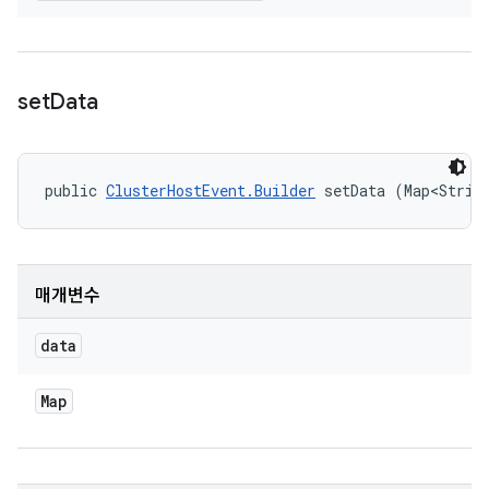
set
Data
public 
ClusterHostEvent.Builder
 setData (Map<Strin
매개변수
data
Map