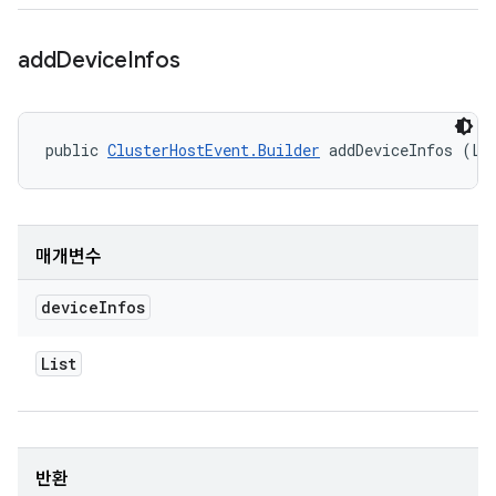
add
Device
Infos
public 
ClusterHostEvent.Builder
 addDeviceInfos (Li
매개변수
device
Infos
List
반환