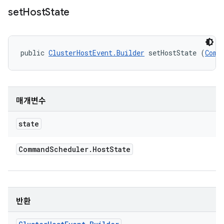
set
Host
State
public 
ClusterHostEvent.Builder
 setHostState (
Comm
매개변수
state
Command
Scheduler
.
Host
State
반환