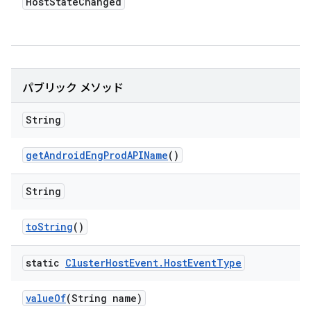
Host
State
Changed
パブリック メソッド
String
get
Android
Eng
Prod
APIName
()
String
to
String
()
static
Cluster
Host
Event
.
Host
Event
Type
value
Of
(String name)