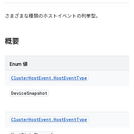
さまざまな種類のホストイベントの列挙型。
概要
Enum 値
Cluster
Host
Event
.
Host
Event
Type
Device
Snapshot
Cluster
Host
Event
.
Host
Event
Type