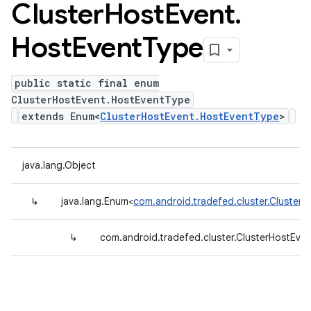
Cluster
Host
Event
.
Host
Event
Type
public static final enum
ClusterHostEvent.HostEventType
extends Enum<
ClusterHostEvent.HostEventType
>
java.lang.Object
↳
java.lang.Enum<
com.android.tradefed.cluster.Cluster
↳
com.android.tradefed.cluster.ClusterHostEve