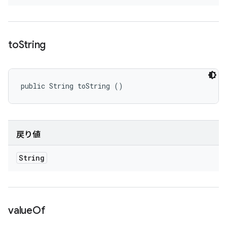
to
String
public String toString ()
戻り値
String
value
Of