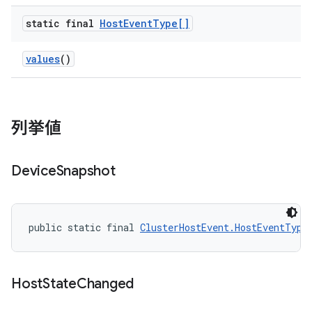
static final
Host
Event
Type[]
values
()
列挙値
Device
Snapshot
public static final 
ClusterHostEvent.HostEventType
Host
State
Changed