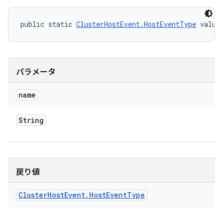
public static 
ClusterHostEvent.HostEventType
 value
パラメータ
name
String
戻り値
Cluster
Host
Event
.
Host
Event
Type