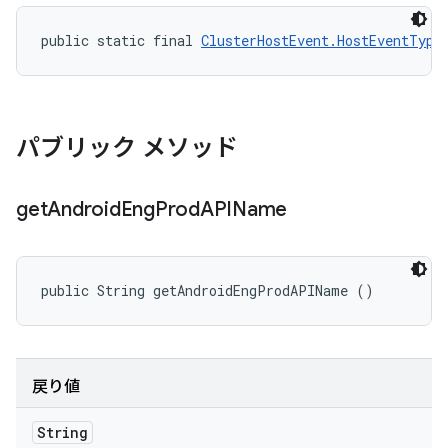
public static final 
ClusterHostEvent.HostEventType
パブリック メソッド
get
Android
Eng
Prod
APIName
public String getAndroidEngProdAPIName ()
戻り値
String