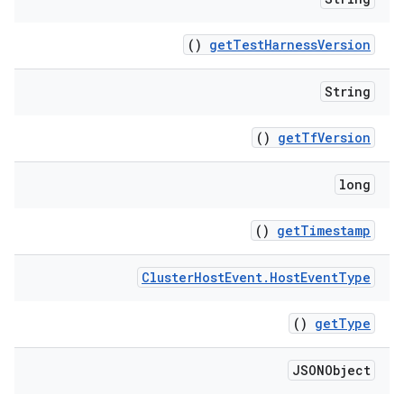
()
get
Test
Harness
Version
String
()
get
Tf
Version
long
()
get
Timestamp
Cluster
Host
Event
.
Host
Event
Type
()
get
Type
JSONObject