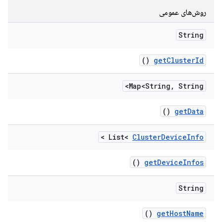
روش‌های عمومی
String
()
get
Cluster
Id
Map<String
,
String>
()
get
Data
>
List<
Cluster
Device
Info
()
get
Device
Infos
String
()
get
Host
Name