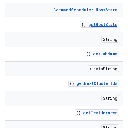
Command
Scheduler
.
Host
State
()
get
Host
State
String
()
get
Lab
Name
List<String>
()
get
Next
Cluster
Ids
String
()
get
Test
Harness
String