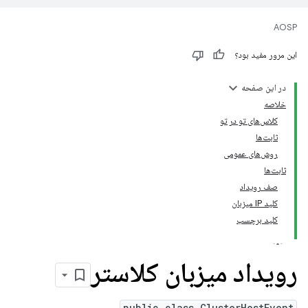
AOSP
این مرور مفید بود؟
در این صفحه
خلاصه
کلاس‌های تو در تو
ثابت‌ها
روش‌های عمومی
ثابت‌ها
صف رویداد
کلید IP میزبان
کلید برچسب
رویداد میزبان کلاستر
public class ClusterHostEvent