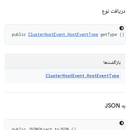
دریافت نوع
public 
ClusterHostEvent.HostEventType
 getType ()
بازگشت‌ها
Cluster
Host
Event
.
Host
Event
Type
به JSON
public JSONObject toJSON ()