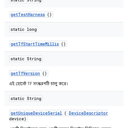
get
Test
Harness
()
static long
get
Tf
Start
Time
Millis
()
static String
get
Tf
Version
()
এই হোস্টে TF সংস্করণটি চালু করে।
static String
get
Unique
Device
Serial
(
Device
Descriptor
device)