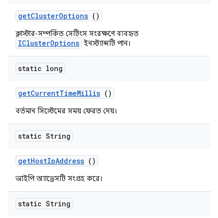
get
Cluster
Options
()
ক্লাস্টার-সম্পর্কিত সেটিংস সংরক্ষণে ব্যবহৃত
IClusterOptions
ইনস্ট্যান্সটি পান।
static long
get
Current
Time
Millis
()
বর্তমান সিস্টেমের সময় ফেরত দেয়।
static String
get
Host
Ip
Address
()
আইপি অ্যাড্রেসটি সংগ্রহ করে।
static String