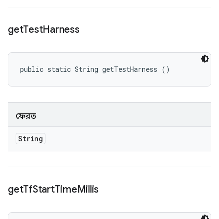
get
Test
Harness
public static String getTestHarness ()
ফেরত
String
get
Tf
Start
Time
Millis