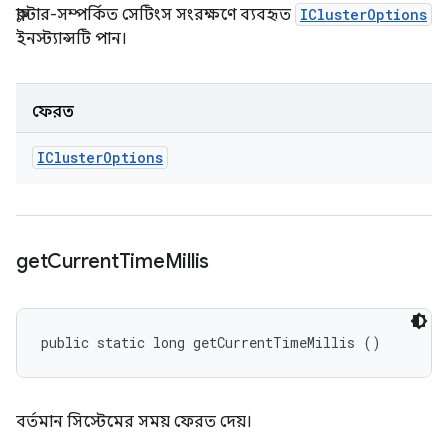
ক্লাস্টার-সম্পর্কিত সেটিংস সংরক্ষণে ব্যবহৃত
IClusterOptions
ইনস্ট্যান্সটি পান।
ফেরত
ICluster
Options
get
Current
Time
Millis
public static long getCurrentTimeMillis ()
বর্তমান সিস্টেমের সময় ফেরত দেয়।