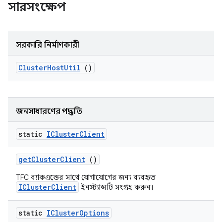
সারসংক্ষেপ
সরকারি নির্মাণকারী
Cluster
Host
Util
()
জনসাধারণের পদ্ধতি
static
ICluster
Client
get
Cluster
Client
()
TFC ব্যাকএন্ডের সাথে যোগাযোগের জন্য ব্যবহৃত
IClusterClient
ইনস্ট্যান্সটি সংগ্রহ করুন।
static
ICluster
Options