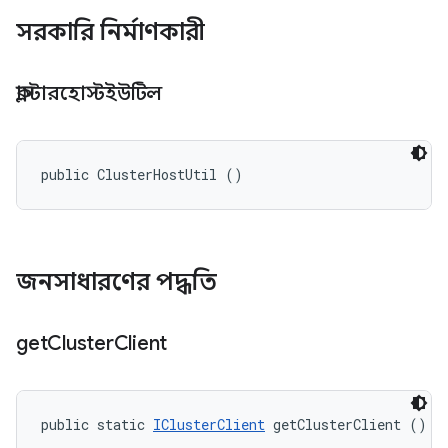
সরকারি নির্মাণকারী
ক্লাস্টারহোস্টইউটিল
public ClusterHostUtil ()
জনসাধারণের পদ্ধতি
get
Cluster
Client
public static 
IClusterClient
 getClusterClient ()