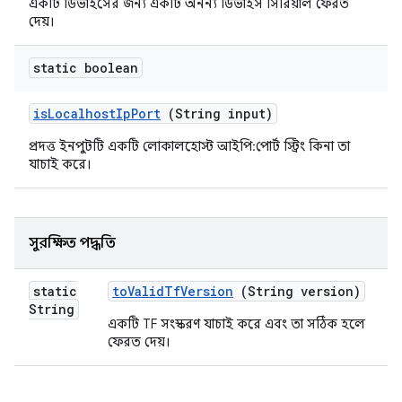
একটি ডিভাইসের জন্য একটি অনন্য ডিভাইস সিরিয়াল ফেরত
দেয়।
static boolean
is
Localhost
Ip
Port
(String input)
প্রদত্ত ইনপুটটি একটি লোকালহোস্ট আইপি:পোর্ট স্ট্রিং কিনা তা
যাচাই করে।
সুরক্ষিত পদ্ধতি
static
to
Valid
Tf
Version
(String version)
String
একটি TF সংস্করণ যাচাই করে এবং তা সঠিক হলে
ফেরত দেয়।