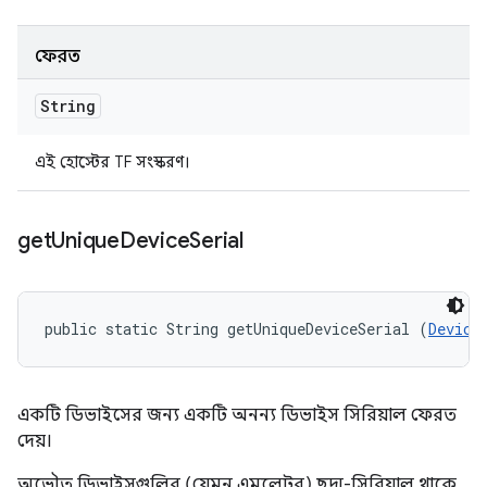
ফেরত
String
এই হোস্টের TF সংস্করণ।
get
Unique
Device
Serial
public static String getUniqueDeviceSerial (
Device
একটি ডিভাইসের জন্য একটি অনন্য ডিভাইস সিরিয়াল ফেরত
দেয়।
অভৌত ডিভাইসগুলির (যেমন এমুলেটর) ছদ্ম-সিরিয়াল থাকে