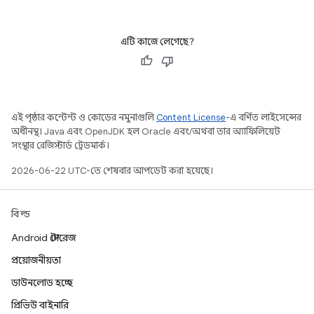
এটি কাজে লেগেছে?
এই পৃষ্ঠার কন্টেন্ট ও কোডের নমুনাগুলি
Content License
-এ বর্ণিত লাইসেন্সের
অধীনস্থ। Java এবং OpenJDK হল Oracle এবং/অথবা তার অ্যাফিলিয়েট
সংস্থার রেজিস্টার্ড ট্রেডমার্ক।
2026-06-22 UTC-তে শেষবার আপডেট করা হয়েছে।
বিল্ড
Android স্টোরেজ
প্রয়োজনীয়তা
ডাউনলোড হচ্ছে
প্রিভিউ বাইনারি