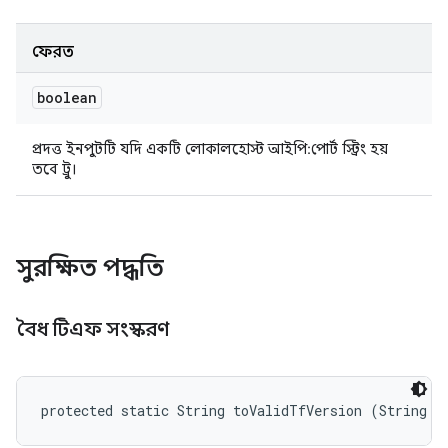
ফেরত
boolean
প্রদত্ত ইনপুটটি যদি একটি লোকালহোস্ট আইপি:পোর্ট স্ট্রিং হয়
তবে ট্রু।
সুরক্ষিত পদ্ধতি
বৈধ টিএফ সংস্করণ
protected static String toValidTfVersion (String v