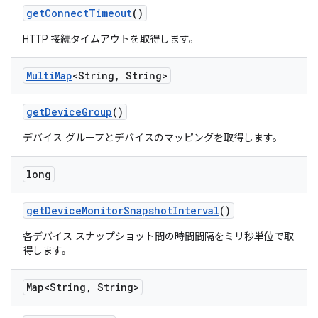
get
Connect
Timeout
()
HTTP 接続タイムアウトを取得します。
Multi
Map
<String
,
String>
get
Device
Group
()
デバイス グループとデバイスのマッピングを取得します。
long
get
Device
Monitor
Snapshot
Interval
()
各デバイス スナップショット間の時間間隔をミリ秒単位で取
得します。
Map<String
,
String>