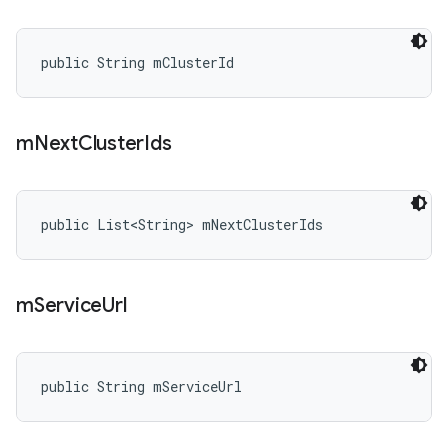
public String mClusterId
m
Next
Cluster
Ids
public List<String> mNextClusterIds
m
Service
Url
public String mServiceUrl