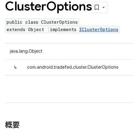
Cluster
Options
public class ClusterOptions
extends Object
implements
IClusterOptions
java.lang.Object
↳
com.android.tradefed.cluster.ClusterOptions
概要