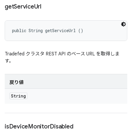
get
Service
Url
public String getServiceUrl ()
Tradefed クラスタ REST API のベース URL を取得しま
す。
戻り値
String
is
Device
Monitor
Disabled