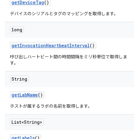
get
Device
Tag
()
デバイスのシリアルとタグのマッピングを取得します。
long
get
Invocation
Heartbeat
Interval
()
呼び出しハートビート間の時間間隔をミリ秒単位で取得しま
す。
String
get
Lab
Name
()
ホストが属するラボの名前を取得します。
List<String>
get
Labels
()