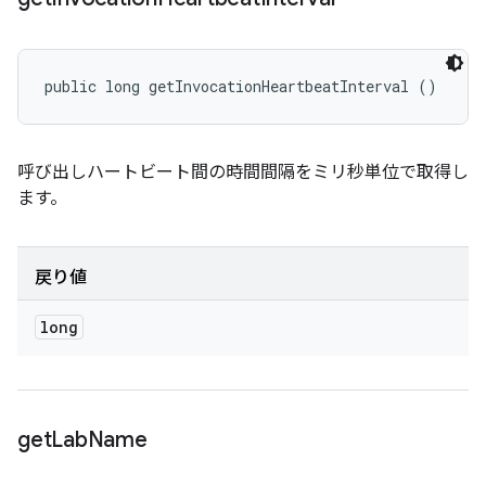
public long getInvocationHeartbeatInterval ()
呼び出しハートビート間の時間間隔をミリ秒単位で取得し
ます。
戻り値
long
get
Lab
Name