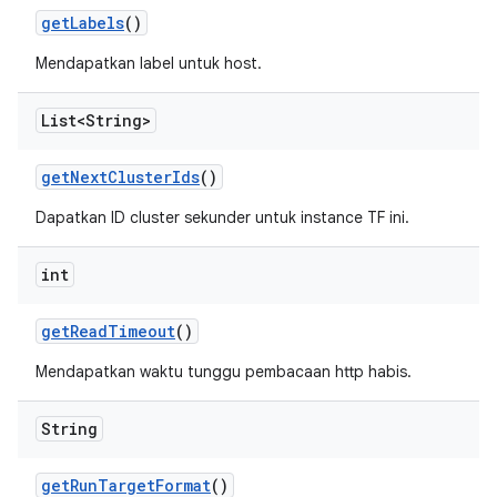
get
Labels
()
Mendapatkan label untuk host.
List<String>
get
Next
Cluster
Ids
()
Dapatkan ID cluster sekunder untuk instance TF ini.
int
get
Read
Timeout
()
Mendapatkan waktu tunggu pembacaan http habis.
String
get
Run
Target
Format
()