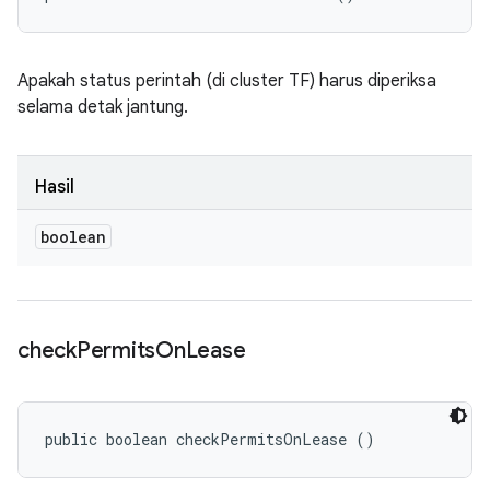
Apakah status perintah (di cluster TF) harus diperiksa
selama detak jantung.
Hasil
boolean
check
Permits
On
Lease
public boolean checkPermitsOnLease ()