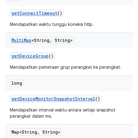
get
Connect
Timeout
()
Mendapatkan waktu tunggu koneksi http.
Multi
Map
<String
,
String>
get
Device
Group
()
Mendapatkan pemetaan grup perangkat ke perangkat.
long
get
Device
Monitor
Snapshot
Interval
()
Mendapatkan interval waktu antara setiap snapshot
perangkat dalam ms.
Map<String
,
String>