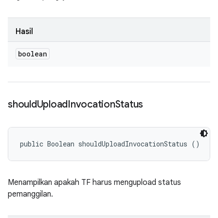
Hasil
boolean
should
Upload
Invocation
Status
public Boolean shouldUploadInvocationStatus ()
Menampilkan apakah TF harus mengupload status
pemanggilan.