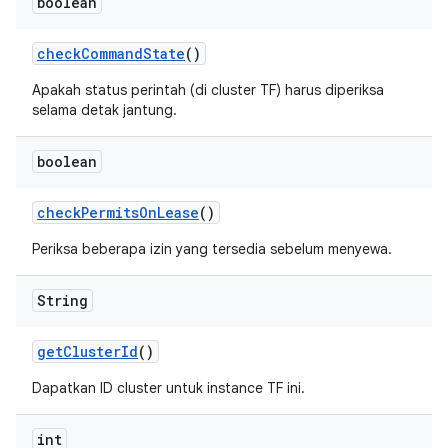
boolean
check
Command
State
()
Apakah status perintah (di cluster TF) harus diperiksa
selama detak jantung.
boolean
check
Permits
On
Lease
()
Periksa beberapa izin yang tersedia sebelum menyewa.
String
get
Cluster
Id
()
Dapatkan ID cluster untuk instance TF ini.
int