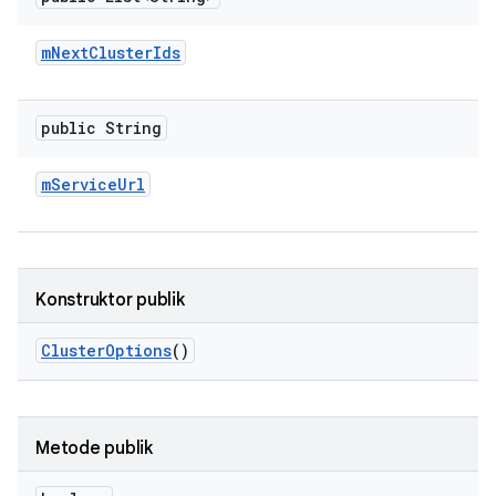
m
Next
Cluster
Ids
public String
m
Service
Url
Konstruktor publik
Cluster
Options
()
Metode publik