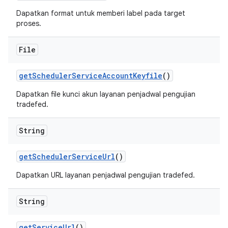
Dapatkan format untuk memberi label pada target
proses.
File
get
Scheduler
Service
Account
Keyfile
()
Dapatkan file kunci akun layanan penjadwal pengujian
tradefed.
String
get
Scheduler
Service
Url
()
Dapatkan URL layanan penjadwal pengujian tradefed.
String
get
Service
Url
()