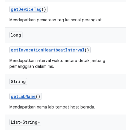
get
Device
Tag
()
Mendapatkan pemetaan tag ke serial perangkat.
long
get
Invocation
Heartbeat
Interval
()
Mendapatkan interval waktu antara detak jantung
pemanggilan dalam ms.
String
get
Lab
Name
()
Mendapatkan nama lab tempat host berada.
List<String>