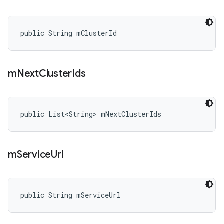
public String mClusterId
m
Next
Cluster
Ids
public List<String> mNextClusterIds
m
Service
Url
public String mServiceUrl