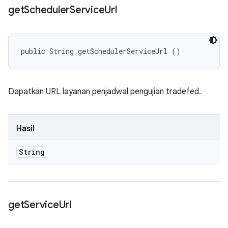
get
Scheduler
Service
Url
public String getSchedulerServiceUrl ()
Dapatkan URL layanan penjadwal pengujian tradefed.
Hasil
String
get
Service
Url