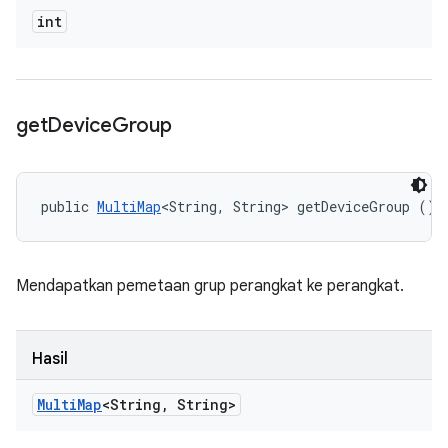
int
get
Device
Group
public 
MultiMap
<String, String> getDeviceGroup ()
Mendapatkan pemetaan grup perangkat ke perangkat.
Hasil
Multi
Map
<String
,
String>