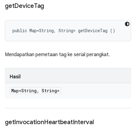
get
Device
Tag
public Map<String, String> getDeviceTag ()
Mendapatkan pemetaan tag ke serial perangkat.
Hasil
Map<String
,
String>
get
Invocation
Heartbeat
Interval