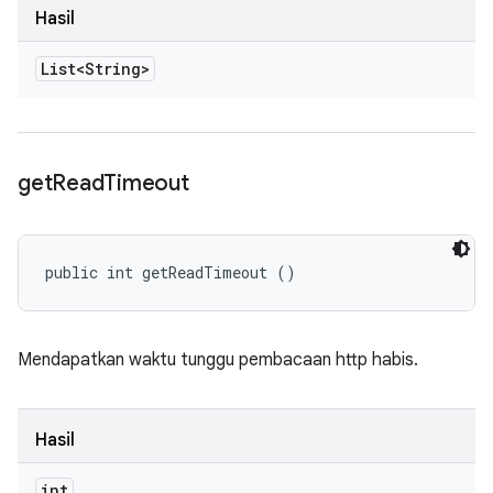
Hasil
List<String>
get
Read
Timeout
public int getReadTimeout ()
Mendapatkan waktu tunggu pembacaan http habis.
Hasil
int