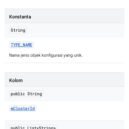
Konstanta
String
TYPE
_
NAME
Nama jenis objek konfigurasi yang unik.
Kolom
public String
m
Cluster
Id
public List<String>