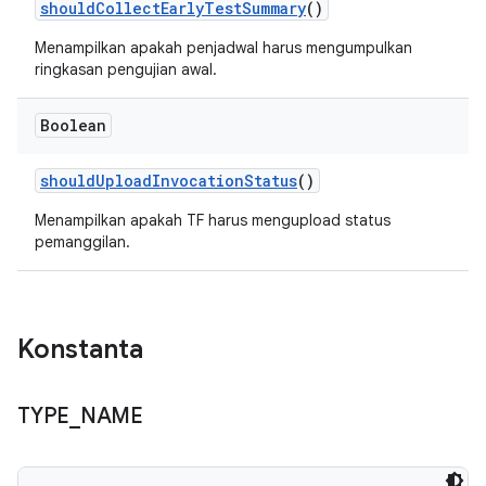
should
Collect
Early
Test
Summary
()
Menampilkan apakah penjadwal harus mengumpulkan
ringkasan pengujian awal.
Boolean
should
Upload
Invocation
Status
()
Menampilkan apakah TF harus mengupload status
pemanggilan.
Konstanta
TYPE
_
NAME