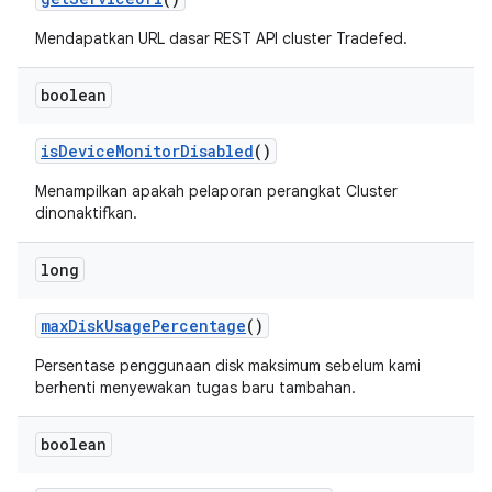
Mendapatkan URL dasar REST API cluster Tradefed.
boolean
is
Device
Monitor
Disabled
()
Menampilkan apakah pelaporan perangkat Cluster
dinonaktifkan.
long
max
Disk
Usage
Percentage
()
Persentase penggunaan disk maksimum sebelum kami
berhenti menyewakan tugas baru tambahan.
boolean