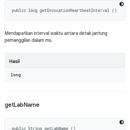
public long getInvocationHeartbeatInterval ()
Mendapatkan interval waktu antara detak jantung
pemanggilan dalam ms.
Hasil
long
get
Lab
Name
public String getLabName ()