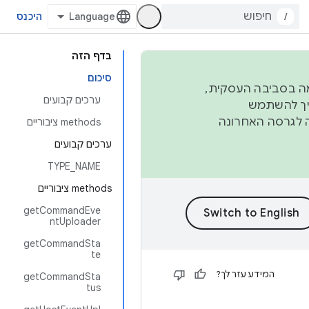
/
היכנס
בדף הזה
סיכום
פורמה בסביבה העסקית,
ערכים קבועים
ברבעון השני וברבעון הרביעי. כדי ליצור ולתרום ל-AOSP, צריך להשתמש
ד יפנה לגרסה האחרונה
‫methods ציבוריים
ערכים קבועים
TYPE_NAME
‫methods ציבוריים
getCommandEve
ntUploader
getCommandSta
te
המידע עזר לך?
getCommandSta
tus