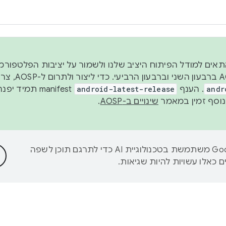
 2026, כדי להתאים למודל הפיתוח היציב שלנו ולשמור על יציבות הפלט
נפרסם קוד מקור ב-AOSP 
andr
. הענף
android-latest-release
manifest תמי
שינויים ב-AOSP
.
‫Google משתמשת בטכנולוגיית AI כדי לתרגם תוכן לשפה
 כאלו עשויות להיות שגיאות.