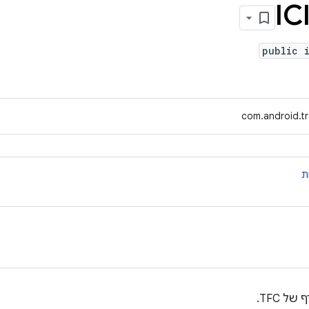
IC
public 
com.android.tr
ת
 TFC.