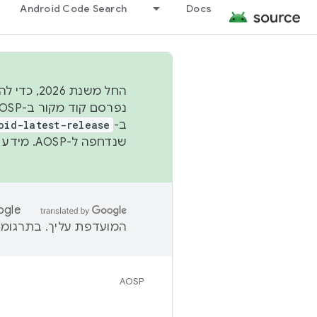
Android Code Search
Docs
החל משנת
ב-
oid-latest-release
שנדחפה ל-AOSP. מידע נוסף זמין במאמר
המועדפת עליך. בתרגומים
AOSP