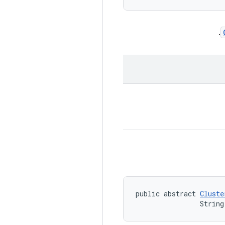
.
public abstract 
Cluste
                String