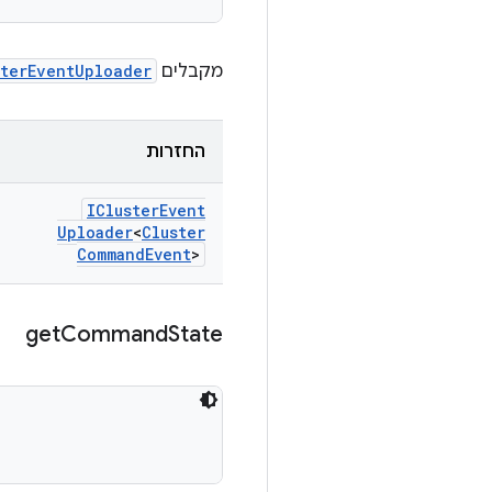
מקבלים
sterEventUploader
החזרות
ICluster
Event
Uploader
<
Cluster
Command
Event
>
get
Command
State