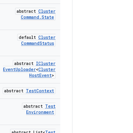
abstract
Cluster
Command
.
State
default
Cluster
Command
Status
abstract
ICluster
Event
Uploader
<
Cluster
Host
Event
>
abstract
Test
Context
abstract
Test
Environment
abstract List<
Test