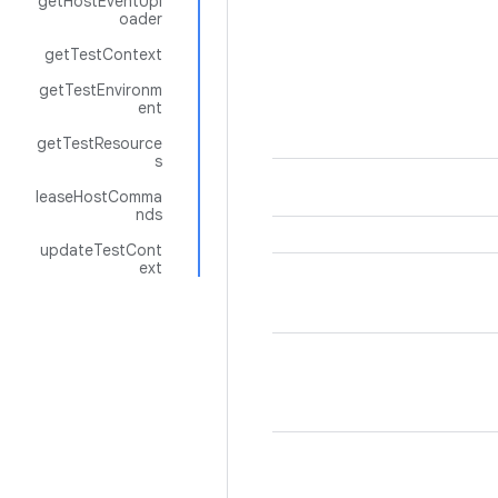
getHostEventUpl
oader
getTestContext
getTestEnvironm
ent
getTestResource
s
leaseHostComma
nds
updateTestCont
ext