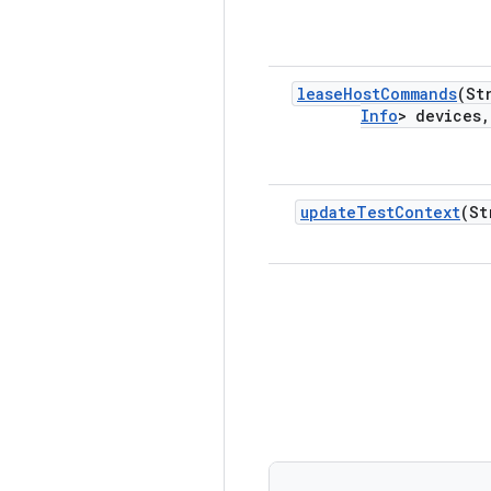
lease
Host
Commands
(St
Info
> devices
,
update
Test
Context
(St