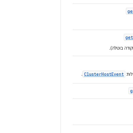
ge
get
ודה בוטלה).
ClusterHostEvent
לות
.
g