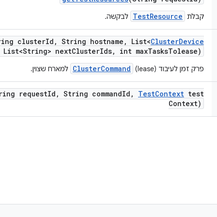
TestResource
קבלת
לבקשה.
ring cluster
Id
,
String hostname
,
List<
Cluster
Device
List<String> next
Cluster
Ids
,
int max
Tasks
Tolease)
ClusterCommand
פרק זמן לעיבוד (lease)
למארח שצוין.
ring request
Id
,
String command
Id
,
Test
Context
test
Context)