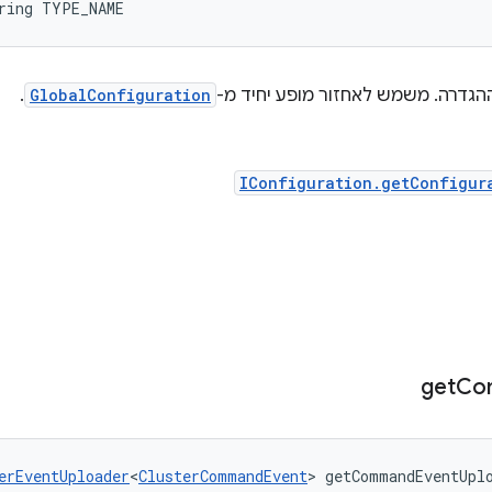
ring TYPE_NAME
ההגדרה. משמש לאחזור מופע יחיד מ-
GlobalConfiguration
.
IConfiguration.getConfigur
get
Co
erEventUploader
<
ClusterCommandEvent
> getCommandEventUpl