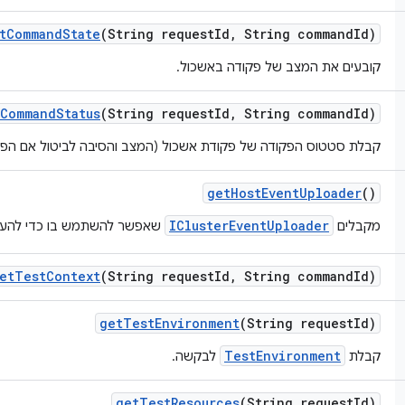
t
Command
State
(String request
Id
,
String command
Id)
קובעים את המצב של פקודה באשכול.
Command
Status
(String request
Id
,
String command
Id)
קבלת סטטוס הפקודה של פקודת אשכול (המצב והסיבה לביטול אם הפק
get
Host
Event
Uploader
()
IClusterEventUploader
מקבלים
שאפשר להשתמש בו כדי להע
et
Test
Context
(String request
Id
,
String command
Id)
get
Test
Environment
(String request
Id)
TestEnvironment
קבלת
לבקשה.
get
Test
Resources
(String request
Id)