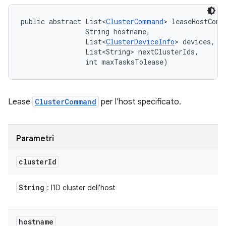
public abstract List<
ClusterCommand
> leaseHostComm
                String hostname, 

                List<
ClusterDeviceInfo
> devices, 

                List<String> nextClusterIds, 

                int maxTasksTolease)
Lease
ClusterCommand
per l'host specificato.
Parametri
cluster
Id
String
: l'ID cluster dell'host
hostname