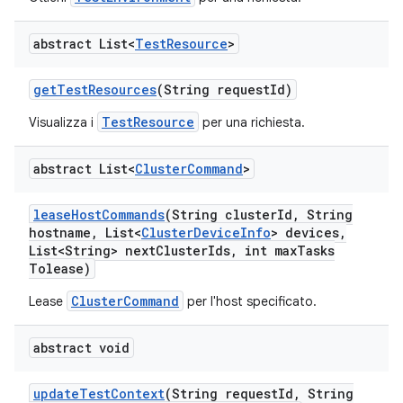
abstract List<
Test
Resource
>
get
Test
Resources
(String request
Id)
TestResource
Visualizza i
per una richiesta.
abstract List<
Cluster
Command
>
lease
Host
Commands
(String cluster
Id
,
String
hostname
,
List<
Cluster
Device
Info
> devices
,
List<String> next
Cluster
Ids
,
int max
Tasks
Tolease)
ClusterCommand
Lease
per l'host specificato.
abstract void
update
Test
Context
(String request
Id
,
String