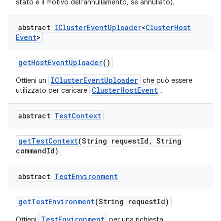
stato e il motivo dell'annullamento, se annullato).
abstract
ICluster
Event
Uploader
<
Cluster
Host
Event
>
get
Host
Event
Uploader
()
IClusterEventUploader
Ottieni un
che può essere
ClusterHostEvent
utilizzato per caricare
.
abstract
Test
Context
get
Test
Context
(String request
Id
,
String
command
Id)
abstract
Test
Environment
get
Test
Environment
(String request
Id)
TestEnvironment
Ottieni
per una richiesta.