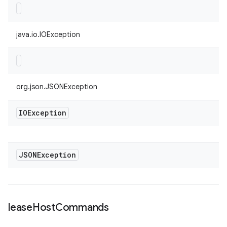
java.io.IOException
org.json.JSONException
IOException
JSONException
lease
Host
Commands