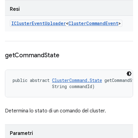
Resi
ICluster
Event
Uploader
<
Cluster
Command
Event
>
get
Command
State
public abstract 
ClusterCommand.State
 getCommandSta
                String commandId)
Determina lo stato di un comando del cluster.
Parametri