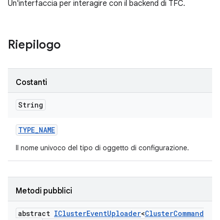
Un'interfaccia per interagire con il backend di TFC.
Riepilogo
Costanti
String
TYPE
_
NAME
Il nome univoco del tipo di oggetto di configurazione.
Metodi pubblici
abstract
ICluster
Event
Uploader
<
Cluster
Command