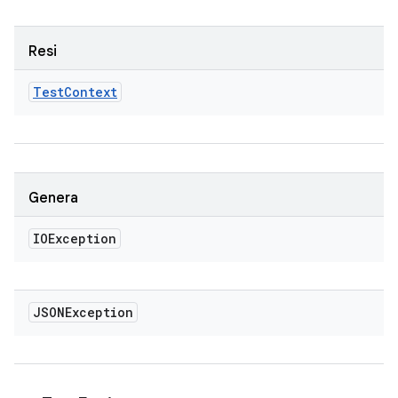
Resi
Test
Context
Genera
IOException
JSONException