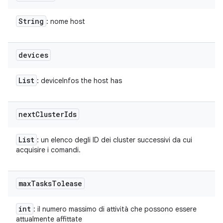
String
: nome host
devices
List
: deviceInfos the host has
next
Cluster
Ids
List
: un elenco degli ID dei cluster successivi da cui
acquisire i comandi.
max
Tasks
Tolease
int
: il numero massimo di attività che possono essere
attualmente affittate