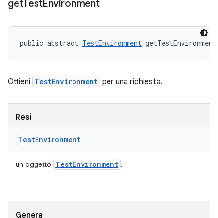
get
Test
Environment
public abstract 
TestEnvironment
 getTestEnvironment
Ottieni
TestEnvironment
per una richiesta.
Resi
Test
Environment
Test
Environment
un oggetto
.
Genera