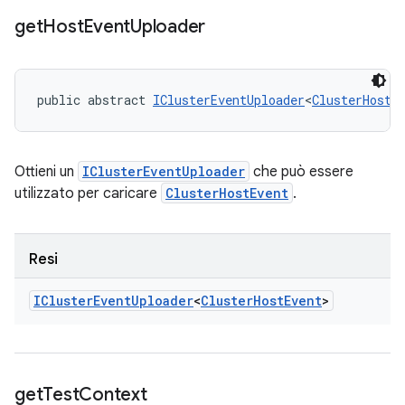
get
Host
Event
Uploader
public abstract 
IClusterEventUploader
<
ClusterHostE
Ottieni un
IClusterEventUploader
che può essere
utilizzato per caricare
ClusterHostEvent
.
Resi
ICluster
Event
Uploader
<
Cluster
Host
Event
>
get
Test
Context