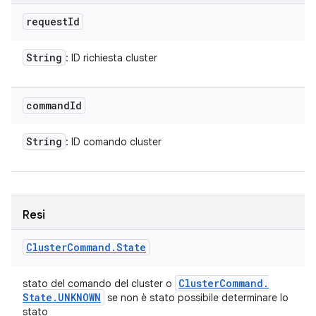
request
Id
String
: ID richiesta cluster
command
Id
String
: ID comando cluster
Resi
Cluster
Command
.
State
Cluster
Command
.
stato del comando del cluster o
State
.
UNKNOWN
se non è stato possibile determinare lo
stato