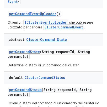
Event
>
get
Command
Event
Uploader
()
IClusterEventUploader
Ottieni un
che può essere
ClusterCommandEvent
utilizzato per caricare
.
abstract
Cluster
Command
.
State
get
Command
State
(String request
Id
,
String
command
Id)
Determina lo stato di un comando del cluster.
default
Cluster
Command
Status
get
Command
Status
(String request
Id
,
String
command
Id)
Ottieni lo stato del comando di un comando del cluster (lo