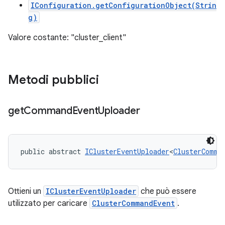
IConfiguration.getConfigurationObject(Strin
g)
Valore costante: "cluster_client"
Metodi pubblici
get
Command
Event
Uploader
public abstract 
IClusterEventUploader
<
ClusterComma
Ottieni un
IClusterEventUploader
che può essere
utilizzato per caricare
ClusterCommandEvent
.