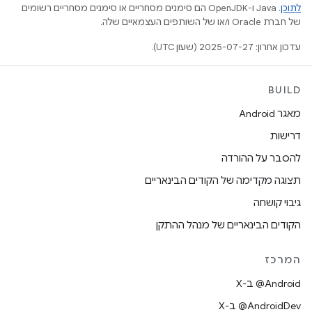
לתוכן
.‏ Java ו-OpenJDK הם סימנים מסחריים או סימנים מסחריים רשומים
של חברת Oracle ו/או של השותפים העצמאיים שלה.
עדכון אחרון: 2025-07-27 (שעון UTC).
BUILD
מאגר Android
דרישות
להסבר על ההורדה
תצוגה מקדימה של הקודים הבינאריים
גיבוי קושחה
הקודים הבינאריים של מנהל ההתקן
המרכז
‫‎@Android ב-X
‫‎@AndroidDev ב-X