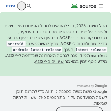
היכנס
החל משנת 2026, כדי להתאים למודל הפיתוח היציב שלנו
ולשמור על יציבות הפלטפורמה בסביבה העסקית,
נפרסם קוד מקור ב-AOSP ברבעון השני וברבעון הרביעי.
כדי ליצור ולתרום ל-AOSP, צריך להשתמש ב-
android-
latest-release
. הענף
android-latest-release
manifest תמיד יפנה לגרסה האחרונה שנדחפה ל-AOSP.
מידע נוסף זמין במאמר
שינויים ב-AOSP
.
‫Google משתמשת בטכנולוגיית AI כדי לתרגם תוכן
לשפה המועדפת עליך. בתרגומים כאלו עשויות להיות
שגיאות.