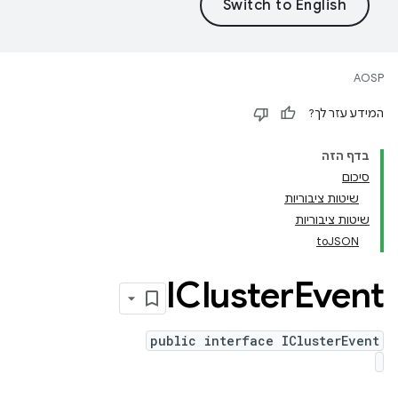
AOSP
המידע עזר לך?
בדף הזה
סיכום
שיטות ציבוריות
שיטות ציבוריות
toJSON
ICluster
Event
public interface IClusterEvent