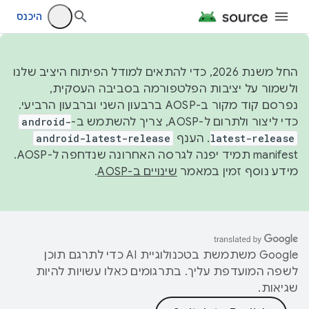
היכנס
החל משנת 2026, כדי להתאים למודל הפיתוח היציב שלנו
ולשמור על יציבות הפלטפורמה בסביבה העסקית,
נפרסם קוד מקור ב-AOSP ברבעון השני וברבעון הרביעי.
כדי ליצור ולתרום ל-AOSP, צריך להשתמש ב-
android-
latest-release
. הענף
android-latest-release
manifest תמיד יפנה לגרסה האחרונה שנדחפה ל-AOSP.
מידע נוסף זמין במאמר
שינויים ב-AOSP
.
‫Google משתמשת בטכנולוגיית AI כדי לתרגם תוכן
לשפה המועדפת עליך. בתרגומים כאלו עשויות להיות
שגיאות.