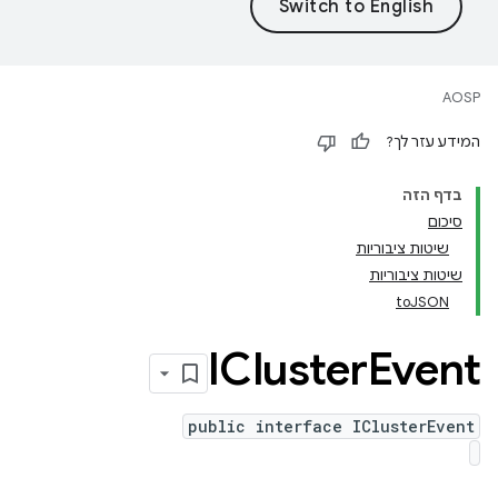
AOSP
המידע עזר לך?
בדף הזה
סיכום
שיטות ציבוריות
שיטות ציבוריות
toJSON
ICluster
Event
public interface IClusterEvent