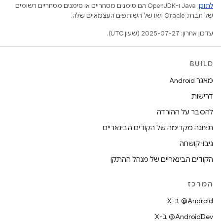
לתוכן
.‏ Java ו-OpenJDK הם סימנים מסחריים או סימנים מסחריים רשומים
של חברת Oracle ו/או של השותפים העצמאיים שלה.
עדכון אחרון: 2025-07-27 (שעון UTC).
BUILD
מאגר Android
דרישות
להסבר על ההורדה
תצוגה מקדימה של הקודים הבינאריים
גיבוי קושחה
הקודים הבינאריים של מנהל ההתקן
המרכז
‫‎@Android ב-X
‫‎@AndroidDev ב-X