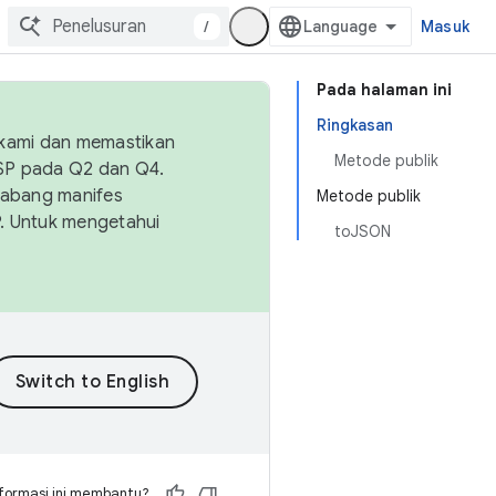
/
Masuk
Pada halaman ini
Ringkasan
 kami dan memastikan
Metode publik
OSP pada Q2 dan Q4.
Cabang manifes
Metode publik
SP. Untuk mengetahui
toJSON
formasi ini membantu?