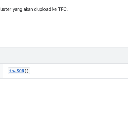
luster yang akan diupload ke TFC.
to
JSON
()