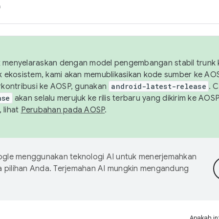
h
uk menyelaraskan dengan model pengembangan stabil trunk
tuk ekosistem, kami akan memublikasikan kode sumber ke A
kontribusi ke AOSP, gunakan
android-latest-release
. 
ase
akan selalu merujuk ke rilis terbaru yang dikirim ke AO
 lihat
Perubahan pada AOSP
.
gle menggunakan teknologi AI untuk menerjemahkan
a pilihan Anda. Terjemahan AI mungkin mengandung
Apakah in