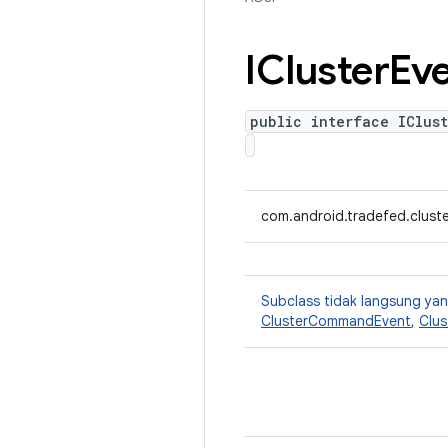
ICluster
Ev
public interface IClust
com.android.tradefed.cluste
Subclass tidak langsung y
ClusterCommandEvent
,
Clus