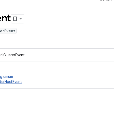
ent
erEvent
r.IClusterEvent
ang umum
terHostEvent