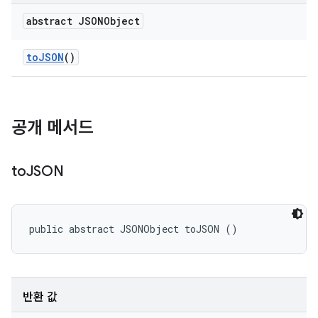
abstract JSONObject
to
JSON
()
공개 메서드
to
JSON
public abstract JSONObject toJSON ()
반환 값