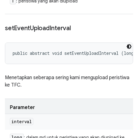
T
: peristiwa yang akan diupload
set
Event
Upload
Interval
public abstract void setEventUploadInterval (long 
Menetapkan seberapa sering kami mengupload peristiwa
ke TFC.
Parameter
interval
long
: dalam md untuk peristiwa yang akan diupload ke