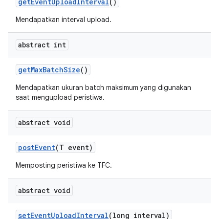
get
Event
Upload
Interval
()
Mendapatkan interval upload.
abstract int
get
Max
Batch
Size
()
Mendapatkan ukuran batch maksimum yang digunakan
saat mengupload peristiwa.
abstract void
post
Event
(T event)
Memposting peristiwa ke TFC.
abstract void
set
Event
Upload
Interval
(long interval)