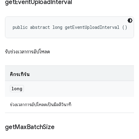
get
Event
Upload
Interval
public abstract long getEventUploadInterval ()
รับช่วงเวลาการอัปโหลด
คิกรีเทิร์น
long
ช่วงเวลาการอัปโหลดเป็นมิลลิวินาที
get
Max
Batch
Size