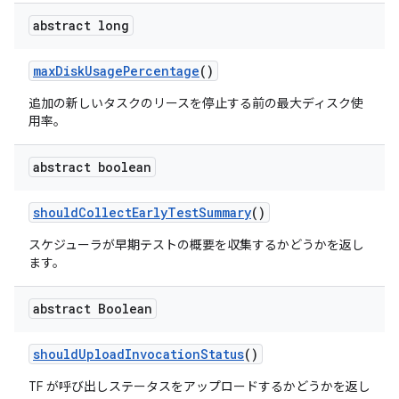
abstract long
max
Disk
Usage
Percentage
()
追加の新しいタスクのリースを停止する前の最大ディスク使
用率。
abstract boolean
should
Collect
Early
Test
Summary
()
スケジューラが早期テストの概要を収集するかどうかを返し
ます。
abstract Boolean
should
Upload
Invocation
Status
()
TF が呼び出しステータスをアップロードするかどうかを返し