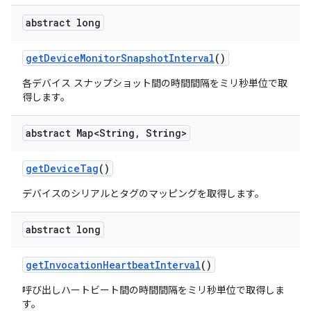
abstract long
get
Device
Monitor
Snapshot
Interval
()
各デバイス スナップショット間の時間間隔をミリ秒単位で取
得します。
abstract Map<String
,
String>
get
Device
Tag
()
デバイスのシリアルとタグのマッピングを取得します。
abstract long
get
Invocation
Heartbeat
Interval
()
呼び出しハートビート間の時間間隔をミリ秒単位で取得しま
す。