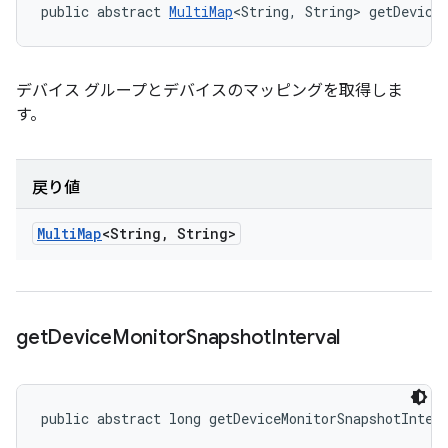
public abstract 
MultiMap
<String, String> getDevice
デバイス グループとデバイスのマッピングを取得しま
す。
戻り値
Multi
Map
<String
,
String>
get
Device
Monitor
Snapshot
Interval
public abstract long getDeviceMonitorSnapshotInter