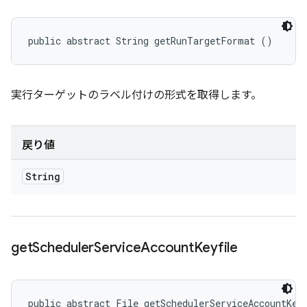
public abstract String getRunTargetFormat ()
実行ターゲットのラベル付けの形式を取得します。
戻り値
String
get
Scheduler
Service
Account
Keyfile
public abstract File getSchedulerServiceAccountKey