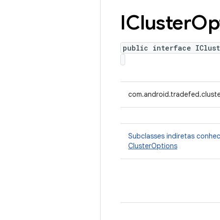
ICluster
Op
public interface IClust
com.android.tradefed.cluste
Subclasses indiretas conhe
ClusterOptions