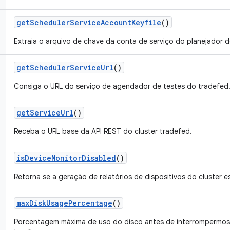
get
Scheduler
Service
Account
Keyfile
()
Extraia o arquivo de chave da conta de serviço do planejador d
get
Scheduler
Service
Url
()
Consiga o URL do serviço de agendador de testes do tradefed
get
Service
Url
()
Receba o URL base da API REST do cluster tradefed.
is
Device
Monitor
Disabled
()
Retorna se a geração de relatórios de dispositivos do cluster e
max
Disk
Usage
Percentage
()
Porcentagem máxima de uso do disco antes de interrompermos