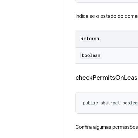
Indica se o estado do coman
Retorna
boolean
check
Permits
On
Leas
public abstract boole
Confira algumas permissões 