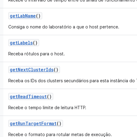
Recebe o intervalo de tempo entre os sinais de funcionamento
get
Lab
Name
()
Consiga o nome do laboratório a que o host pertence.
get
Labels
()
Receba rótulos para o host.
get
Next
Cluster
Ids
()
Receba os IDs dos clusters secundários para esta instância do 
get
Read
Timeout
()
Recebe o tempo limite de leitura HTTP.
get
Run
Target
Format
()
Recebe o formato para rotular metas de execução.