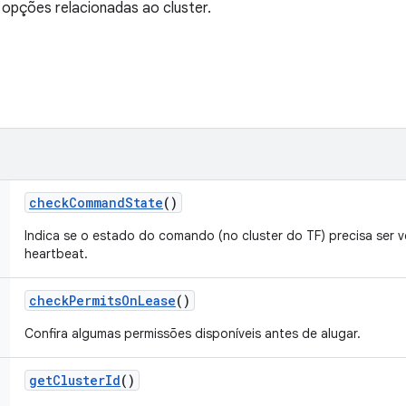
opções relacionadas ao cluster.
check
Command
State
()
Indica se o estado do comando (no cluster do TF) precisa ser v
heartbeat.
check
Permits
On
Lease
()
Confira algumas permissões disponíveis antes de alugar.
get
Cluster
Id
()