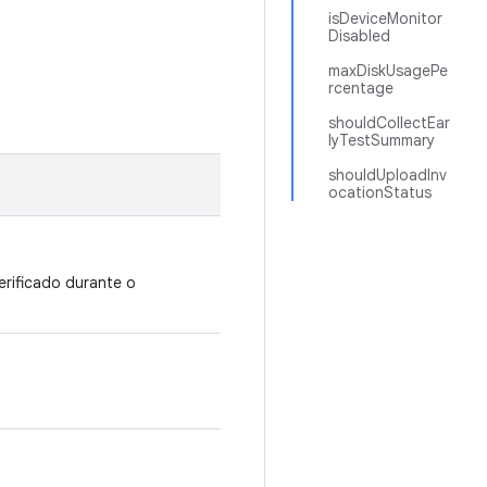
isDeviceMonitor
Disabled
maxDiskUsagePe
rcentage
shouldCollectEar
lyTestSummary
shouldUploadInv
ocationStatus
erificado durante o