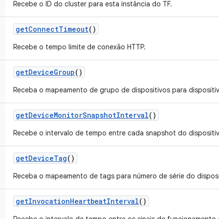
Recebe o ID do cluster para esta instância do TF.
get
Connect
Timeout
()
Recebe o tempo limite de conexão HTTP.
get
Device
Group
()
Receba o mapeamento de grupo de dispositivos para dispositiv
get
Device
Monitor
Snapshot
Interval
()
Recebe o intervalo de tempo entre cada snapshot do dispositi
get
Device
Tag
()
Receba o mapeamento de tags para número de série do disposi
get
Invocation
Heartbeat
Interval
()