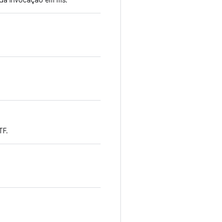
 da invocação em ms.
TF.