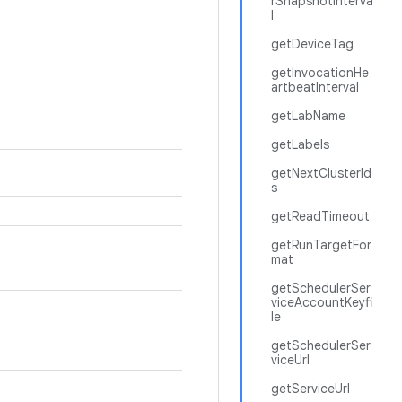
rSnapshotInterva
l
getDeviceTag
getInvocationHe
artbeatInterval
getLabName
getLabels
getNextClusterId
s
getReadTimeout
getRunTargetFor
mat
getSchedulerSer
viceAccountKeyfi
le
getSchedulerSer
viceUrl
getServiceUrl