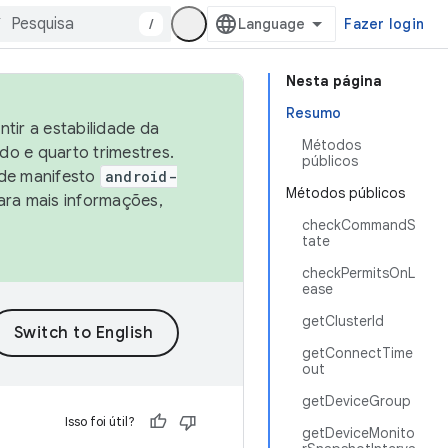
/
Fazer login
Nesta página
Resumo
tir a estabilidade da
Métodos
o e quarto trimestres.
públicos
 de manifesto
android-
Métodos públicos
ara mais informações,
checkCommandS
tate
checkPermitsOnL
ease
getClusterId
getConnectTime
out
getDeviceGroup
Isso foi útil?
getDeviceMonito