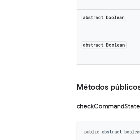
abstract boolean
abstract Boolean
Métodos público
check
Command
State
public abstract boolea