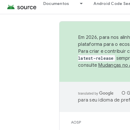
Documentos
Android Code Se
Em 2026, para nos alin
plataforma para o ecos
Para criar e contribuir
latest-release
sempre
consulte
Mudanças no
O G
para seu idioma de pre
AOSP