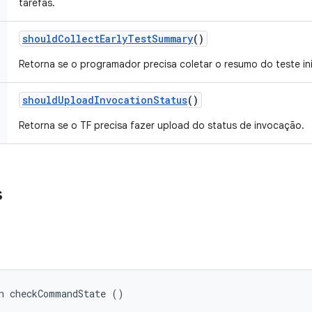
tarefas.
should
Collect
Early
Test
Summary
()
Retorna se o programador precisa coletar o resumo do teste ini
should
Upload
Invocation
Status
()
Retorna se o TF precisa fazer upload do status de invocação.
s
n checkCommandState ()