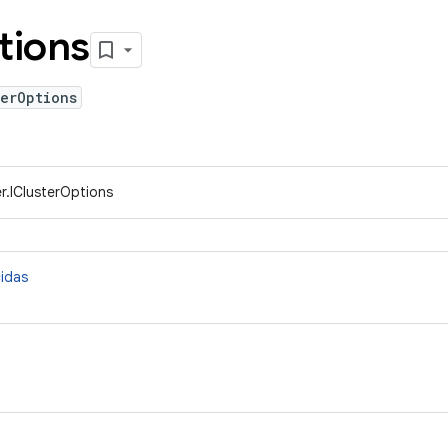
tions
erOptions
r.IClusterOptions
cidas