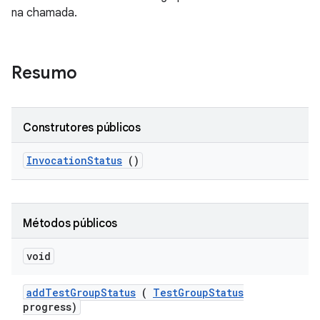
na chamada.
Resumo
Construtores públicos
Invocation
Status
()
Métodos públicos
void
add
Test
Group
Status
(
Test
Group
Status
progress)