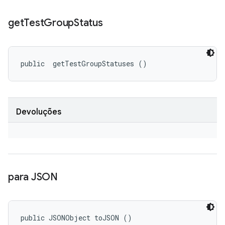
get
Test
Group
Status
public 
 getTestGroupStatuses ()
Devoluções
para JSON
public JSONObject toJSON ()