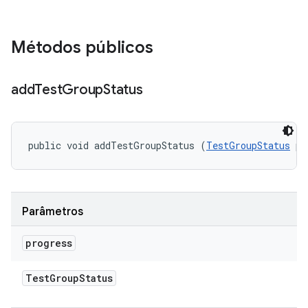
Métodos públicos
add
Test
Group
Status
public void addTestGroupStatus (
TestGroupStatus
 pr
Parâmetros
progress
Test
Group
Status