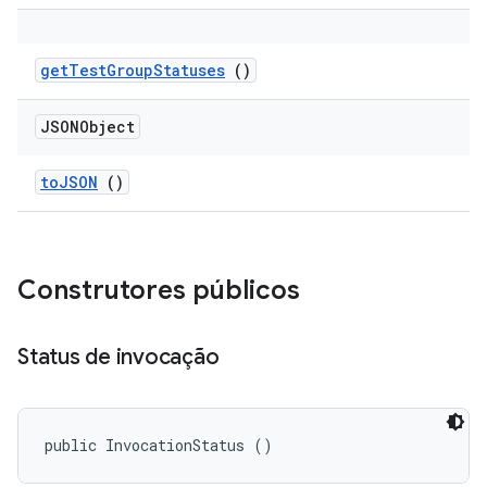
get
Test
Group
Statuses
()
JSONObject
to
JSON
()
Construtores públicos
Status de invocação
public InvocationStatus ()