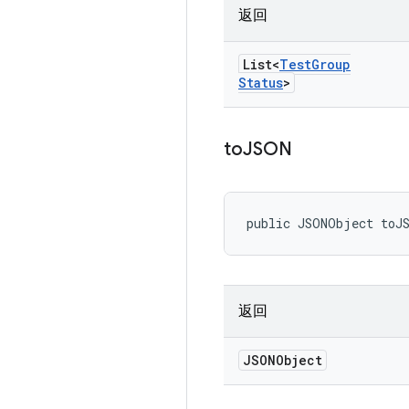
返回
List<
Test
Group
Status
>
to
JSON
public JSONObject toJ
返回
JSONObject