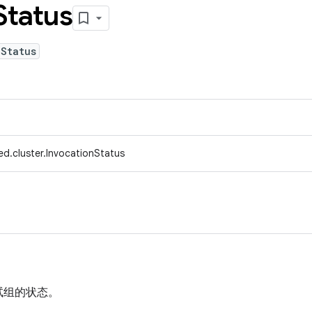
Status
nStatus
d.cluster.InvocationStatus
试组的状态。