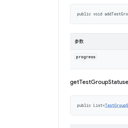
public void addTestGr
参数
progress
get
Test
Group
Status
public List<
TestGroup