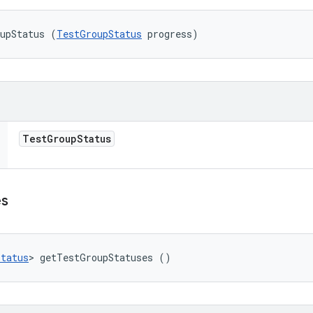
oupStatus (
TestGroupStatus
 progress)
Test
Group
Status
es
Status
> getTestGroupStatuses ()