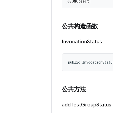
JSONObject
公共构造函数
Invocation
Status
public InvocationStatu
公共方法
add
Test
Group
Status