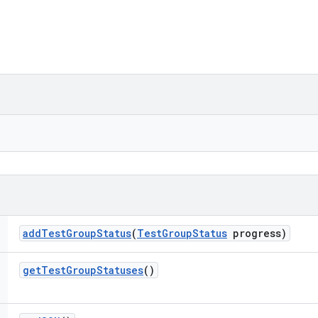
add
Test
Group
Status
(
Test
Group
Status
progress)
get
Test
Group
Statuses
()