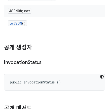
JSONObject
to
JSON
()
공개 생성자
Invocation
Status
public InvocationStatus ()
공개 메서드