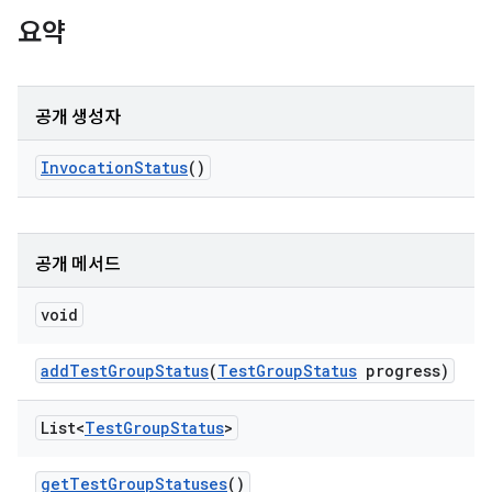
요약
공개 생성자
Invocation
Status
()
공개 메서드
void
add
Test
Group
Status
(
Test
Group
Status
progress)
List<
Test
Group
Status
>
get
Test
Group
Statuses
()