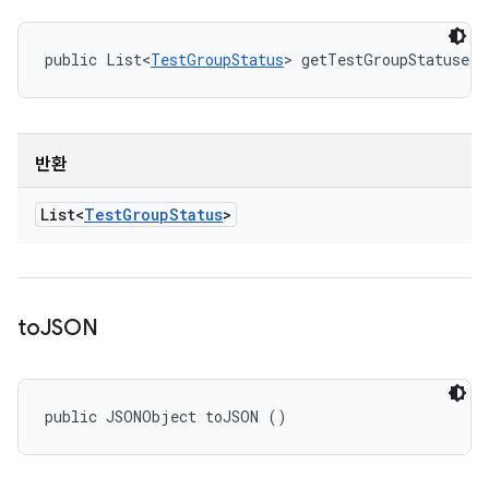
public List<
TestGroupStatus
> getTestGroupStatuses 
반환
List<
Test
Group
Status
>
to
JSON
public JSONObject toJSON ()