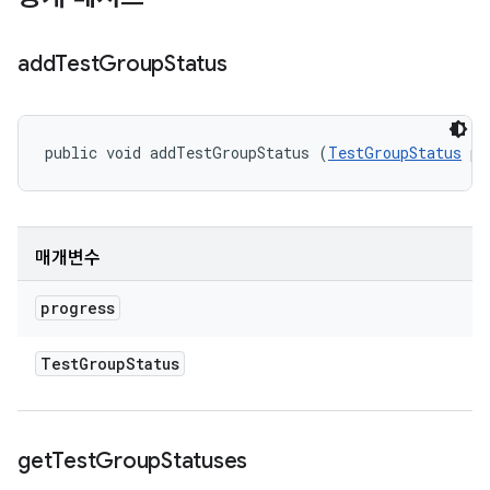
add
Test
Group
Status
public void addTestGroupStatus (
TestGroupStatus
 pr
매개변수
progress
Test
Group
Status
get
Test
Group
Statuses