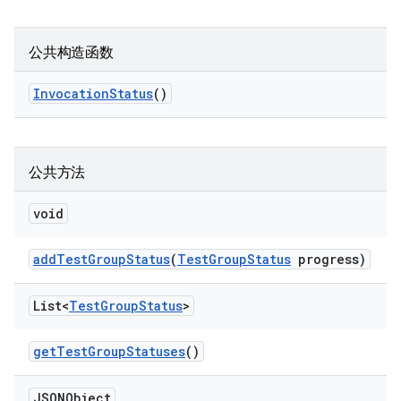
公共构造函数
Invocation
Status
()
公共方法
void
add
Test
Group
Status
(
Test
Group
Status
progress)
List<
Test
Group
Status
>
get
Test
Group
Statuses
()
JSONObject