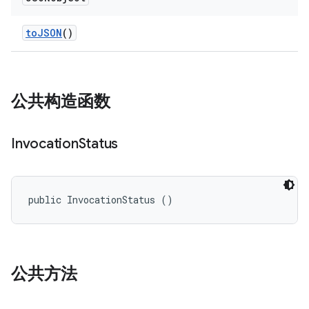
to
JSON
()
公共构造函数
Invocation
Status
public InvocationStatus ()
公共方法