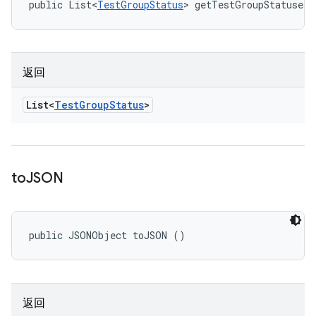
public List<
TestGroupStatus
> getTestGroupStatuses 
返回
List<
Test
Group
Status
>
to
JSON
public JSONObject toJSON ()
返回