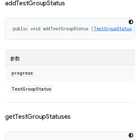
add
Test
Group
Status
public void addTestGroupStatus (
TestGroupStatus
 pr
参数
progress
Test
Group
Status
get
Test
Group
Statuses