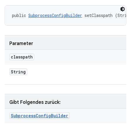
public 
SubprocessConfigBuilder
 setClasspath (Strin
Parameter
classpath
String
Gibt Folgendes zurück:
Subprocess
Config
Builder