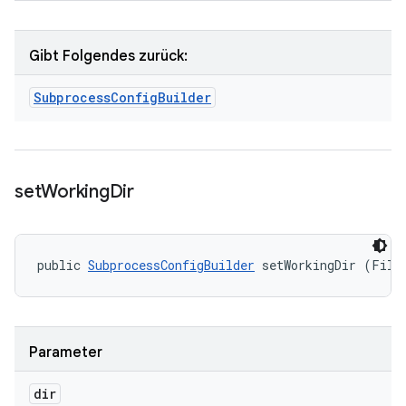
Gibt Folgendes zurück:
Subprocess
Config
Builder
set
Working
Dir
public 
SubprocessConfigBuilder
 setWorkingDir (File
Parameter
dir