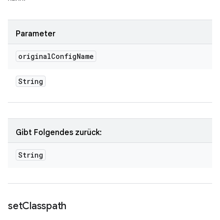
Parameter
original
Config
Name
String
Gibt Folgendes zurück:
String
set
Classpath