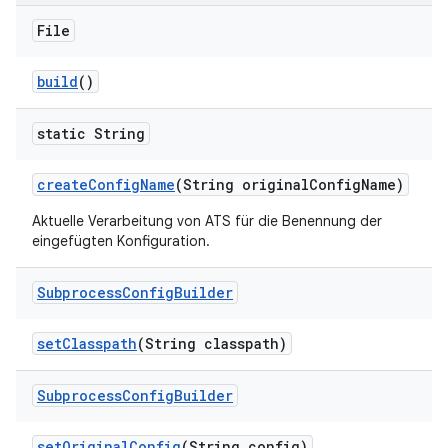
File
build
()
static String
create
Config
Name
(String original
Config
Name)
Aktuelle Verarbeitung von ATS für die Benennung der
eingefügten Konfiguration.
Subprocess
Config
Builder
set
Classpath
(String classpath)
Subprocess
Config
Builder
set
Original
Config
(String config)