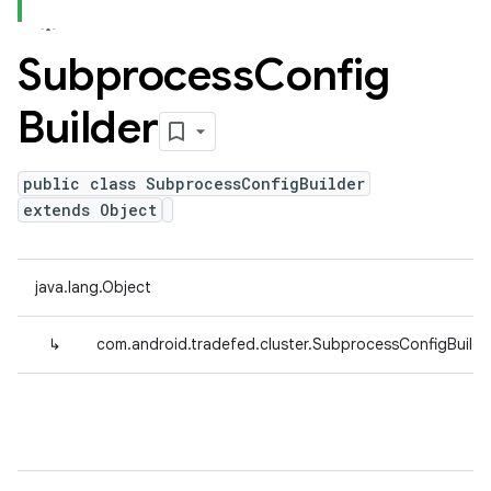
Subprocess
Config
Builder
public class SubprocessConfigBuilder
extends Object
java.lang.Object
↳
com.android.tradefed.cluster.SubprocessConfigBuilde