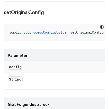
set
Original
Config
public 
SubprocessConfigBuilder
 setOriginalConfig (
Parameter
config
String
Gibt Folgendes zurück: