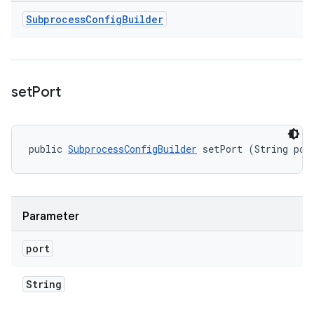
Subprocess
Config
Builder
set
Port
public 
SubprocessConfigBuilder
 setPort (String por
Parameter
port
String