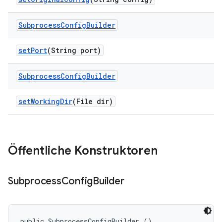
Subprocess
Config
Builder
set
Port
(String port)
Subprocess
Config
Builder
set
Working
Dir
(File dir)
Öffentliche Konstruktoren
Subprocess
Config
Builder
public SubprocessConfigBuilder ()