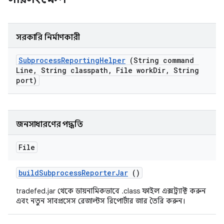
সরকারি নির্মাণকারী
Subprocess
Reporting
Helper
(String command
Line
,
String classpath
,
File work
Dir
,
String
port)
জনসাধারণের পদ্ধতি
File
build
Subprocess
Reporter
Jar
()
tradefed.jar থেকে ডায়নামিকভাবে .class ফাইল এক্সট্র্যাক্ট করুন
এবং নতুন সাবপ্রসেস রেজাল্টস রিপোর্টার জার তৈরি করুন।