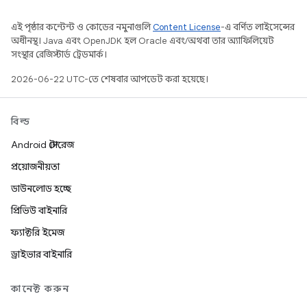
এই পৃষ্ঠার কন্টেন্ট ও কোডের নমুনাগুলি
Content License
-এ বর্ণিত লাইসেন্সের
অধীনস্থ। Java এবং OpenJDK হল Oracle এবং/অথবা তার অ্যাফিলিয়েট
সংস্থার রেজিস্টার্ড ট্রেডমার্ক।
2026-06-22 UTC-তে শেষবার আপডেট করা হয়েছে।
বিল্ড
Android স্টোরেজ
প্রয়োজনীয়তা
ডাউনলোড হচ্ছে
প্রিভিউ বাইনারি
ফ্যাক্টরি ইমেজ
ড্রাইভার বাইনারি
কানেক্ট করুন