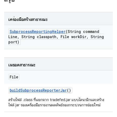
เครื่องมือสร้างสาธารณะ
Subprocess
Reporting
Helper
(String command
Line
,
String classpath
,
File work
Dir
,
String
port)
เมธอดสาธารณะ
File
build
Subprocess
Reporter
Jar
()
สร้างไฟล์ .class ที่แยกจาก tradefed.jar แบบไดนามิกและสร้าง
ไฟล์ jar ของเครื่องมือรายงานผลลัพธ์ของกระบวนการย่อยใหม่