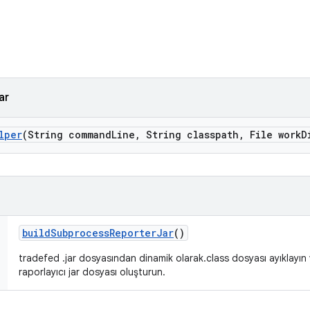
ar
lper
(String command
Line
,
String classpath
,
File work
D
build
Subprocess
Reporter
Jar
()
tradefed .jar dosyasından dinamik olarak.class dosyası ayıklayın v
raporlayıcı jar dosyası oluşturun.