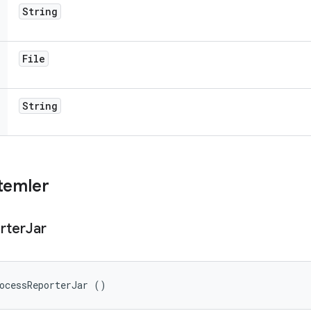
String
File
String
temler
rter
Jar
ocessReporterJar ()