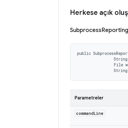
Herkese açık oluş
Subprocess
Reportin
public SubprocessRepor
                String
                File w
                String
Parametreler
command
Line