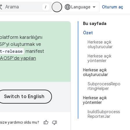
/
Oturum aç
Bu sayfada
Özet
latform kararlılığını
Herkese açık
SP'yi oluşturmak ve
oluşturucular
t-release
manifest
Herkese açık
n
AOSP'de yapılan
yöntemler
Herkese açık
oluşturucular
SubprocessRepo
rtingHelper
Herkese açık
yöntemler
buildSubprocess
ReporterJar
 size yardımcı oldu mu?