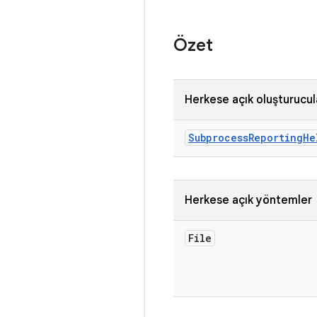
Özet
Herkese açık oluşturucul
Subprocess
Reporting
He
Herkese açık yöntemler
File