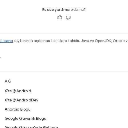
Bu size yardımcı oldu mu?
k Lisansı
sayfasında açıklanan lisanslara tabidir. Java ve OpenJDK, Oracle ve/v
.
AĞ
X'te @Android
X'te @AndroidDev
Android Blogu
Google Güvenlik Blogu
Google Grupları'nda Platform