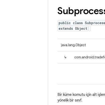
Subproces
public class Subproces
extends Object
java.lang.Object
↳
com.android.tradef
Bir küme komutu için alt işl
yönelik bir sınıf.