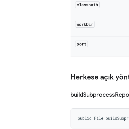
classpath
work
Dir
port
Herkese açık yön
build
Subprocess
Repo
public File buildSubpr