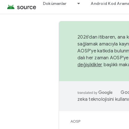
Dokümanlar
Android Kod Arama
2026'dan itibaren, ana k
sağlamak amacıyla kayn
AOSP'ye katkıda bulunm
dalı her zaman AOSP'ye 
değişiklikler
başlıklı maka
Goog
zeka teknolojisini kullanı
AOSP