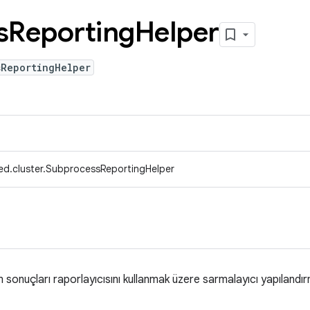
s
Reporting
Helper
sReportingHelper
ed.cluster.SubprocessReportingHelper
em sonuçları raporlayıcısını kullanmak üzere sarmalayıcı yapılan