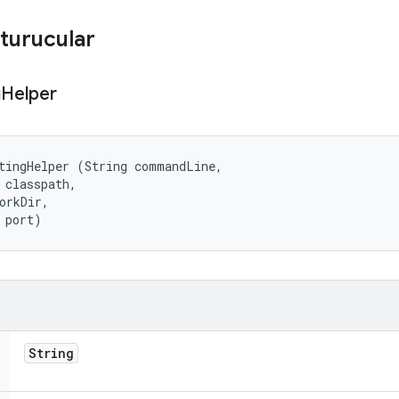
turucular
g
Helper
tingHelper (String commandLine, 

 classpath, 

orkDir, 

 port)
String