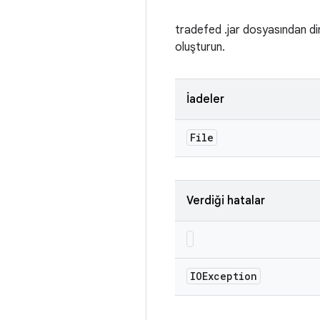
tradefed .jar dosyasından din
oluşturun.
İadeler
File
Verdiği hatalar
IOException