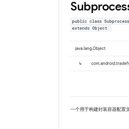
Subproces
public class Subproces
extends Object
java.lang.Object
↳
com.android.tradef
一个用于构建封装容器配置