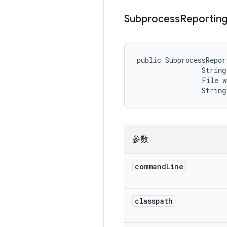
Subprocess
Reportin
public SubprocessRepor
                String
                File w
                String
参数
command
Line
classpath