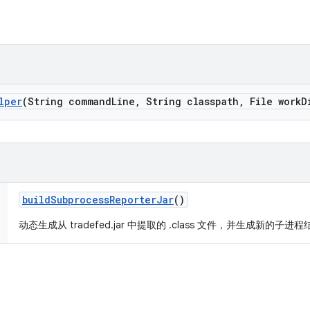
lper
(String command
Line
,
String classpath
,
File work
D
build
Subprocess
Reporter
Jar
()
动态生成从 tradefed.jar 中提取的 .class 文件，并生成新的子进程