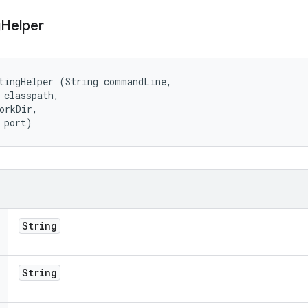
g
Helper
tingHelper (String commandLine, 

 classpath, 

orkDir, 

 port)
String
String