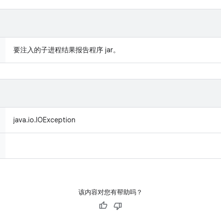
要注入的子进程结果报告程序 jar。
java.io.IOException
该内容对您有帮助吗？