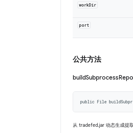
work
Dir
port
公共方法
build
Subprocess
Repo
public File buildSubpr
从 tradefed.jar 动态生