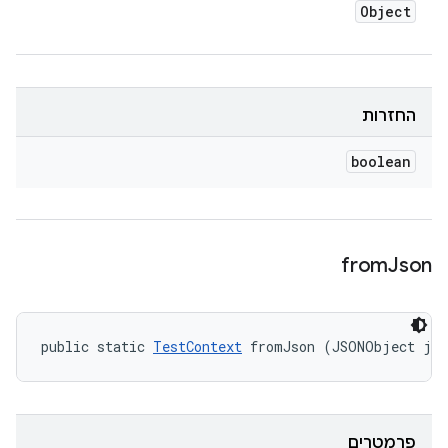
Object
החזרות
boolean
from
Json
public static 
TestContext
 fromJson (JSONObject js
פרמטרים