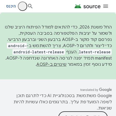
היכנס
החל משנת 2026, כדי להתאים למודל הפיתוח היציב שלנו
ולשמור על יציבות הפלטפורמה בסביבה העסקית,
נפרסם קוד מקור ב-AOSP ברבעון השני וברבעון הרביעי.
כדי ליצור ולתרום ל-AOSP, צריך להשתמש ב-
android-
latest-release
. הענף
android-latest-release
manifest תמיד יפנה לגרסה האחרונה שנדחפה ל-AOSP.
מידע נוסף זמין במאמר
שינויים ב-AOSP
.
‫Google משתמשת בטכנולוגיית AI כדי לתרגם תוכן
לשפה המועדפת עליך. בתרגומים כאלו עשויות להיות
שגיאות.