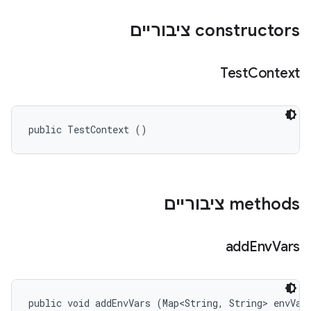
‫constructors ציבוריים
Test
Context
public TestContext ()
‫methods ציבוריים
add
Env
Vars
public void addEnvVars (Map<String, String> envVar