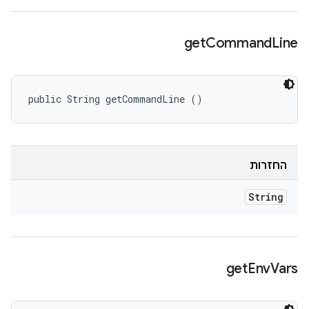
get
Command
Line
public String getCommandLine ()
החזרות
String
get
Env
Vars