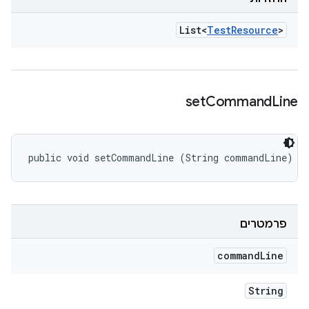
List<
Test
Resource
>
set
Command
Line
public void setCommandLine (String commandLine)
פרמטרים
command
Line
String