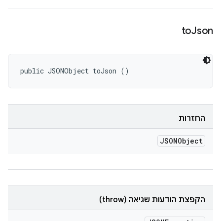
to
Json
public JSONObject toJson ()
החזרות
JSONObject
הקפצת הודעות שגיאה (throw)