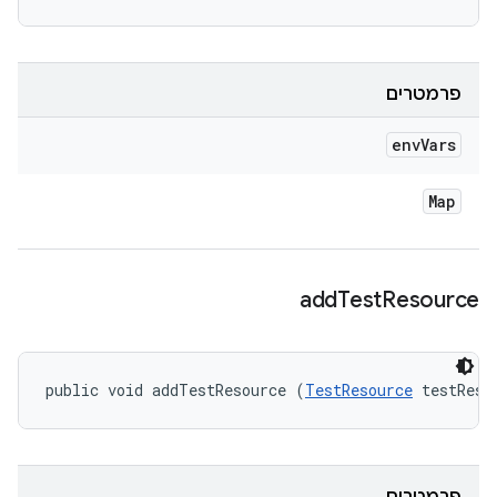
פרמטרים
env
Vars
Map
add
Test
Resource
public void addTestResource (
TestResource
 testReso