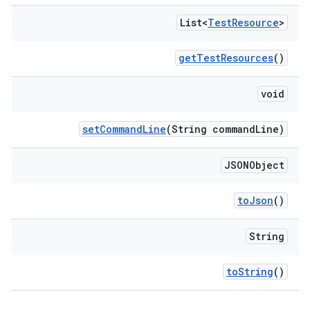
List<
Test
Resource
>
get
Test
Resources
()
void
set
Command
Line
(String command
Line)
JSONObject
to
Json
()
String
to
String
()