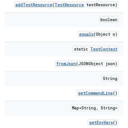
add
Test
Resource
(
Test
Resource
test
Resource)
boolean
equals
(Object o)
static
Test
Context
from
Json
(JSONObject json)
String
get
Command
Line
()
Map<String
,
String>
get
Env
Vars
()