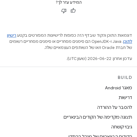
המידע עזר לך?
דוגמאות התוכן והקוד שבדף הזה כפופות לרישיונות המפורטים בקטע
רישיון
לתוכן
.‏ Java ו-OpenJDK הם סימנים מסחריים או סימנים מסחריים רשומים
של חברת Oracle ו/או של השותפים העצמאיים שלה.
עדכון אחרון: 2026-06-22 (שעון UTC).
BUILD
מאגר Android
דרישות
להסבר על ההורדה
תצוגה מקדימה של הקודים הבינאריים
גיבוי קושחה
הקודים הבינאריים של מנהל ההתקן