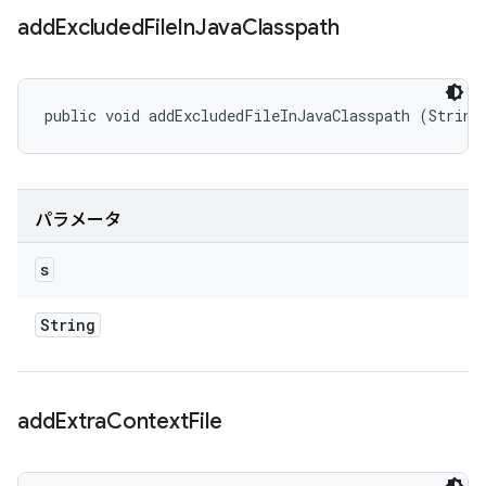
add
Excluded
File
In
Java
Classpath
public void addExcludedFileInJavaClasspath (String
パラメータ
s
String
add
Extra
Context
File