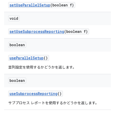
set
Use
Parallel
Setup
(boolean f)
void
set
Use
Subprocess
Reporting
(boolean f)
boolean
use
Parallel
Setup
()
並列設定を使用するかどうかを返します。
boolean
use
Subprocess
Reporting
()
サブプロセス レポートを使用するかどうかを返します。