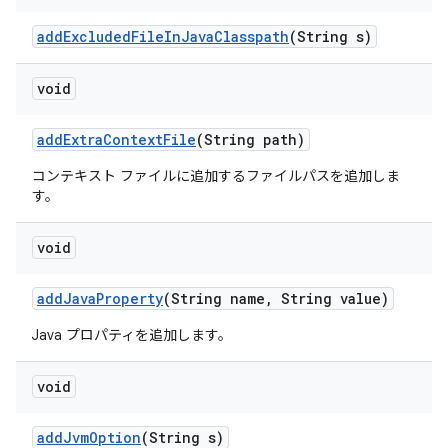
add
Excluded
File
In
Java
Classpath
(String s)
void
add
Extra
Context
File
(String path)
コンテキスト ファイルに追加するファイルパスを追加しま
す。
void
add
Java
Property
(String name
,
String value)
Java プロパティを追加します。
void
add
Jvm
Option
(String s)