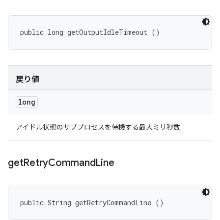
public long getOutputIdleTimeout ()
戻り値
long
アイドル状態のサブプロセスを待機する最大ミリ秒数
get
Retry
Command
Line
public String getRetryCommandLine ()