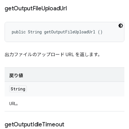
get
Output
File
Upload
Url
public String getOutputFileUploadUrl ()
出力ファイルのアップロード URL を返します。
戻り値
String
URL。
get
Output
Idle
Timeout