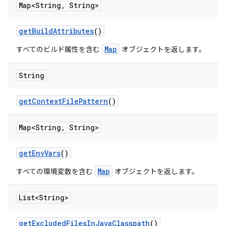
Map<String
,
String>
get
Build
Attributes
()
Map
すべてのビルド属性を含む
オブジェクトを返します。
String
get
Context
File
Pattern
()
Map<String
,
String>
get
Env
Vars
()
Map
すべての環境変数を含む
オブジェクトを返します。
List<String>
get
Excluded
Files
In
Java
Classpath
()