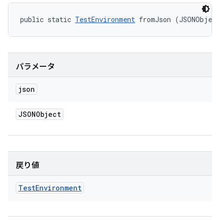
public static 
TestEnvironment
 fromJson (JSONObjec
パラメータ
json
JSONObject
戻り値
Test
Environment