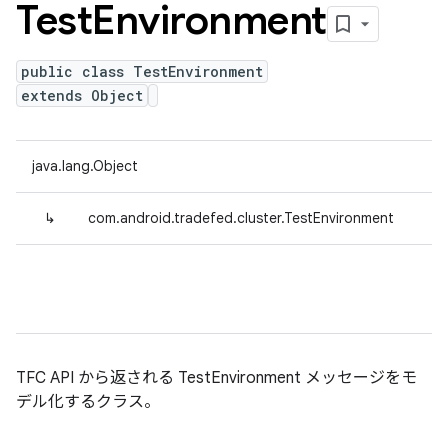
Test
Environment
public class TestEnvironment
extends Object
java.lang.Object
↳
com.android.tradefed.cluster.TestEnvironment
TFC API から返される TestEnvironment メッセージをモ
デル化するクラス。