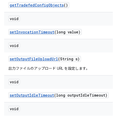
get
Tradefed
Config
Objects
()
void
set
Invocation
Timeout
(long value)
void
set
Output
File
Upload
Url
(String s)
出力ファイルのアップロード URL を設定します。
void
set
Output
Idle
Timeout
(long output
Idle
Timeout)
void