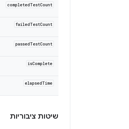
completed
Test
Count
failed
Test
Count
passed
Test
Count
is
Complete
elapsed
Time
שיטות ציבוריות