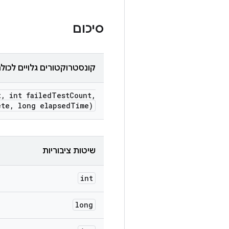
סיכום
קונסטרוקטורים גלויים לכול
t
,
int failed
Test
Count
,
ete
,
long elapsed
Time)
שיטות ציבוריות
int
long