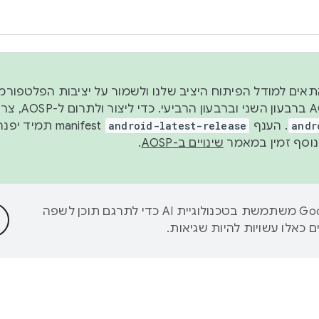
 2026, כדי להתאים למודל הפיתוח היציב שלנו ולשמור על יציבות הפלט
נפרסם קוד מקור ב-AOSP 
andr
. הענף
android-latest-release
manifest תמי
שינויים ב-AOSP
.
‫Google משתמשת בטכנולוגיית AI כדי לתרגם תוכן לשפה
 כאלו עשויות להיות שגיאות.