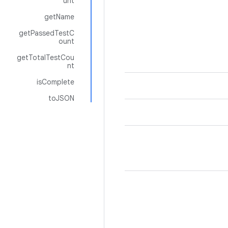
unt
getName
getPassedTestC
ount
getTotalTestCou
nt
isComplete
toJSON