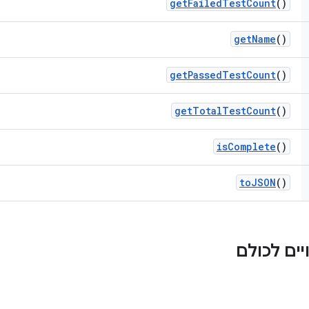
get
Failed
Test
Count
()
get
Name
()
get
Passed
Test
Count
()
get
Total
Test
Count
()
is
Complete
()
to
JSON
()
ים לכולם