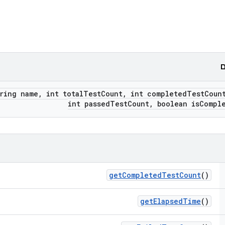
ם
ring name
,
int total
Test
Count
,
int completed
Test
Coun
int passed
Test
Count
,
boolean is
Compl
get
Completed
Test
Count
()
get
Elapsed
Time
()