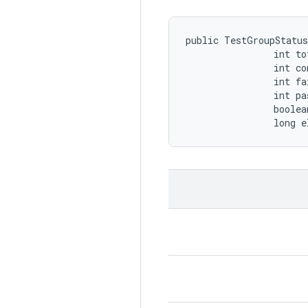
public TestGroupStatus
                int to
                int co
                int fa
                int pa
                boolea
                long e