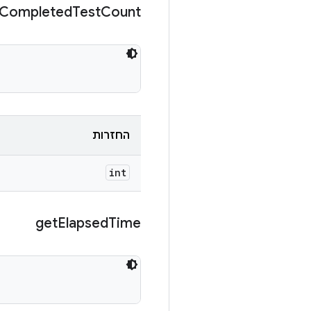
Completed
Test
Count
החזרות
int
get
Elapsed
Time