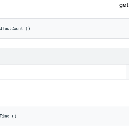
get
edTestCount ()
dTime ()