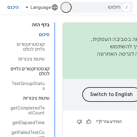
/
היכנס
בדף הזה
סיכום
פורמה בסביבה העסקית,
קונסטרוקטורים
ברבעון השני וברבעון הרביעי. כדי ליצור ולתרום ל-AOSP, צריך להשתמש
גלויים לכולם
ד יפנה לגרסה האחרונה
שיטות ציבוריות
קונסטרוקטורים גלויים
לכולם
TestGroupStatu
s
שיטות ציבוריות
getCompletedTe
stCount
המידע עזר לך?
getElapsedTime
getFailedTestCo