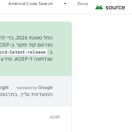
Android Code Search
Docs
החל משנת
ב-
oid-latest-release
שנדחפה ל-AOSP. מידע נוסף זמין במאמר
המועדפת עליך. בתרגומים
AOSP