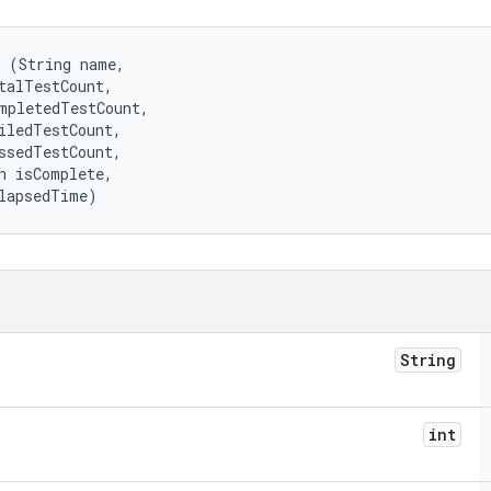
 (String name, 

talTestCount, 

mpletedTestCount, 

iledTestCount, 

ssedTestCount, 

n isComplete, 

lapsedTime)
String
int