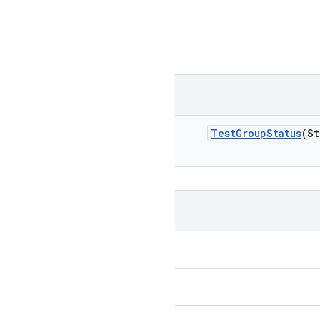
Test
Group
Status
(St