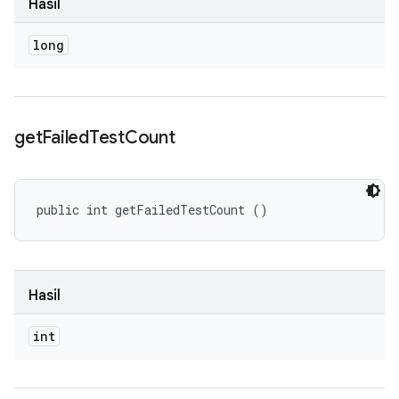
Hasil
long
get
Failed
Test
Count
public int getFailedTestCount ()
Hasil
int