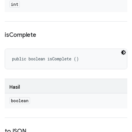
int
is
Complete
public boolean isComplete ()
Hasil
boolean
to
JSON