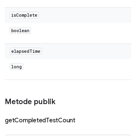
is
Complete
boolean
elapsed
Time
long
Metode publik
get
Completed
Test
Count