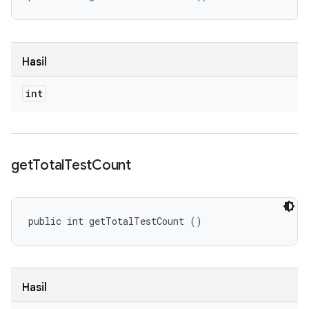
Hasil
int
get
Total
Test
Count
public int getTotalTestCount ()
Hasil