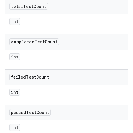
total
Test
Count
int
completed
Test
Count
int
failed
Test
Count
int
passed
Test
Count
int