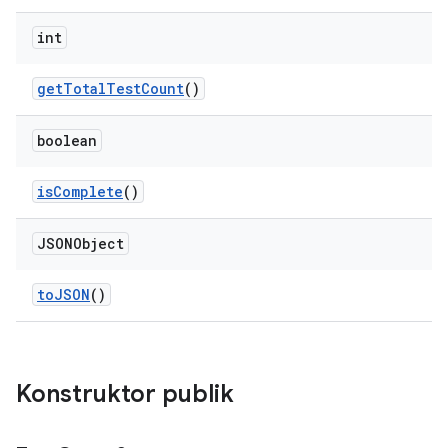
int
get
Total
Test
Count
()
boolean
is
Complete
()
JSONObject
to
JSON
()
Konstruktor publik