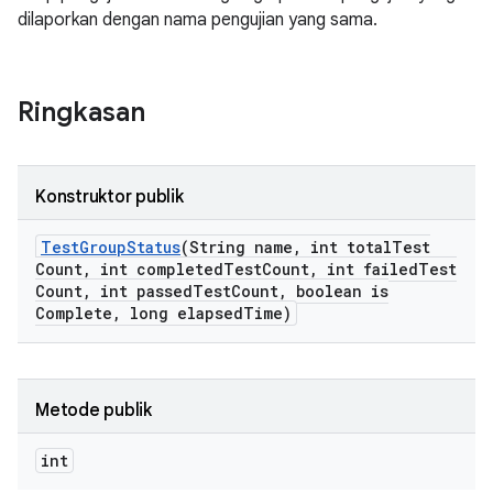
dilaporkan dengan nama pengujian yang sama.
Ringkasan
Konstruktor publik
Test
Group
Status
(String name
,
int total
Test
Count
,
int completed
Test
Count
,
int failed
Test
Count
,
int passed
Test
Count
,
boolean is
Complete
,
long elapsed
Time)
Metode publik
int