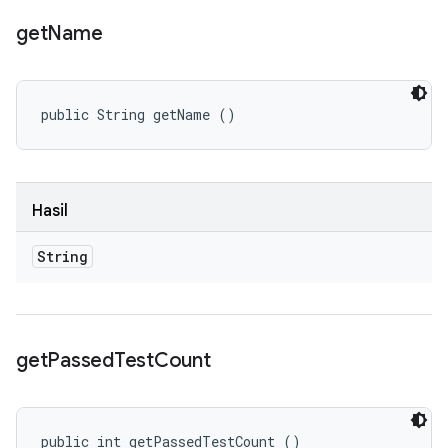
get
Name
public String getName ()
Hasil
String
get
Passed
Test
Count
public int getPassedTestCount ()