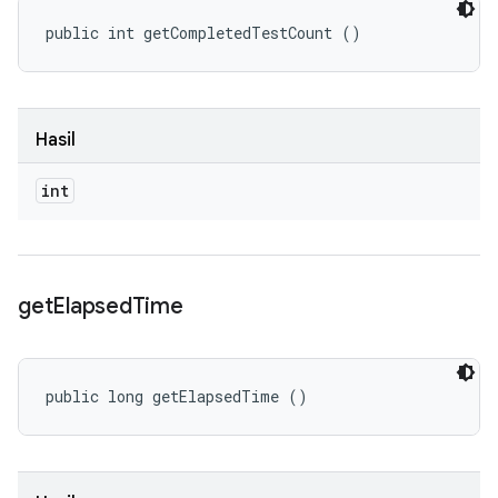
public int getCompletedTestCount ()
Hasil
int
get
Elapsed
Time
public long getElapsedTime ()