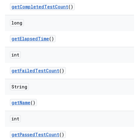
get
Completed
Test
Count
()
long
get
Elapsed
Time
()
int
get
Failed
Test
Count
()
String
get
Name
()
int
get
Passed
Test
Count
()