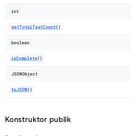
int
get
Total
Test
Count
()
boolean
is
Complete
()
JSONObject
to
JSON
()
Konstruktor publik