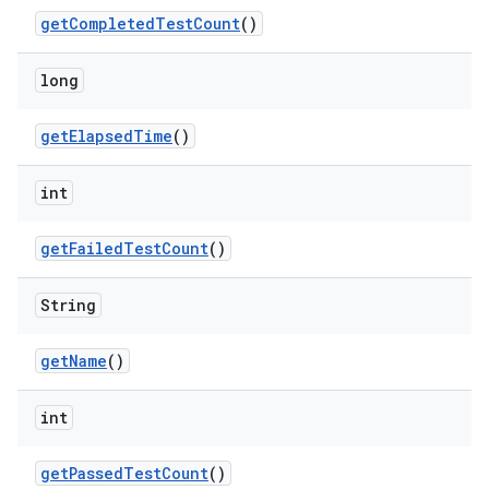
get
Completed
Test
Count
()
long
get
Elapsed
Time
()
int
get
Failed
Test
Count
()
String
get
Name
()
int
get
Passed
Test
Count
()