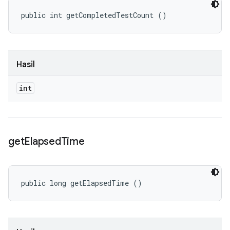
public int getCompletedTestCount ()
Hasil
int
get
Elapsed
Time
public long getElapsedTime ()