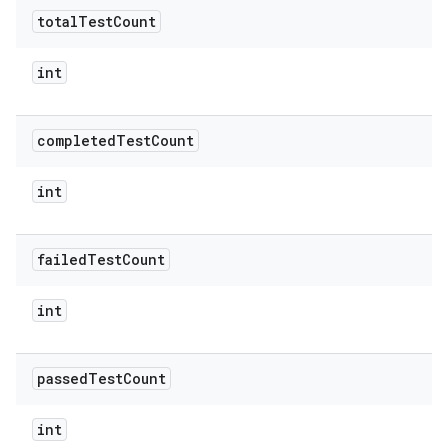
total
Test
Count
int
completed
Test
Count
int
failed
Test
Count
int
passed
Test
Count
int