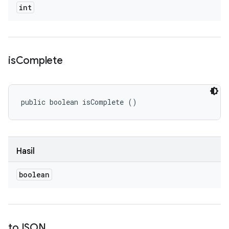
int
is
Complete
public boolean isComplete ()
Hasil
boolean
to
JSON