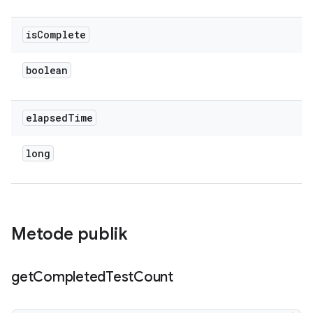
is
Complete
boolean
elapsed
Time
long
Metode publik
get
Completed
Test
Count