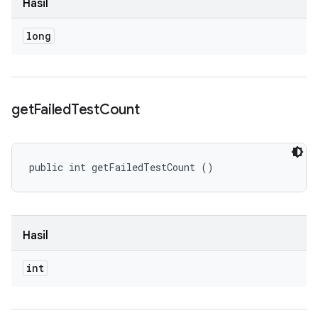
Hasil
long
get
Failed
Test
Count
public int getFailedTestCount ()
Hasil
int