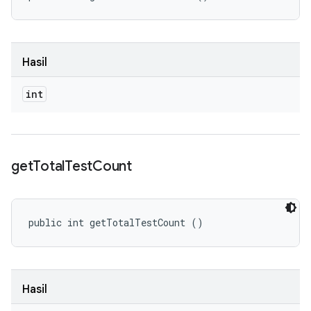
Hasil
int
get
Total
Test
Count
public int getTotalTestCount ()
Hasil