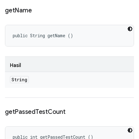
get
Name
public String getName ()
Hasil
String
get
Passed
Test
Count
public int getPassedTestCount ()