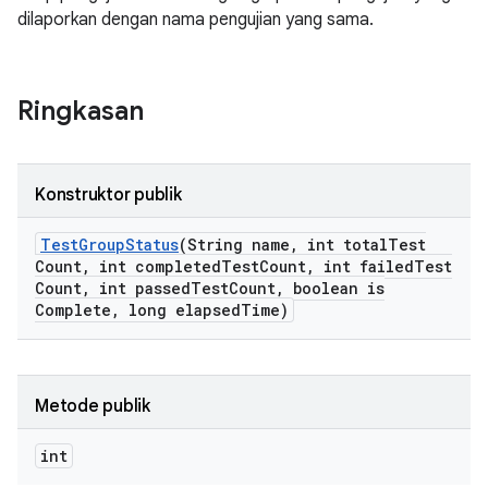
dilaporkan dengan nama pengujian yang sama.
Ringkasan
Konstruktor publik
Test
Group
Status
(String name
,
int total
Test
Count
,
int completed
Test
Count
,
int failed
Test
Count
,
int passed
Test
Count
,
boolean is
Complete
,
long elapsed
Time)
Metode publik
int