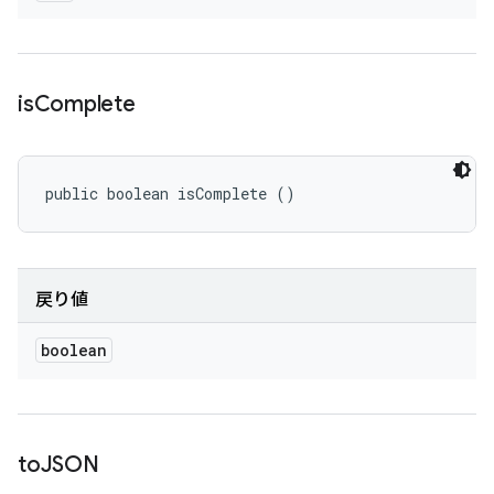
is
Complete
public boolean isComplete ()
戻り値
boolean
to
JSON