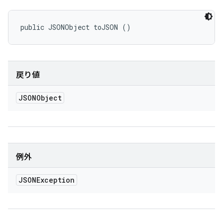
public JSONObject toJSON ()
戻り値
JSONObject
例外
JSONException