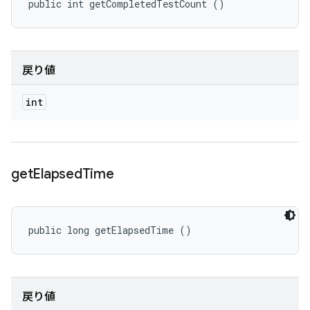
public int getCompletedTestCount ()
戻り値
int
get
Elapsed
Time
public long getElapsedTime ()
戻り値