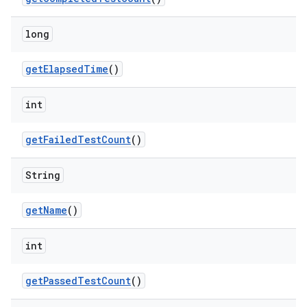
long
get
Elapsed
Time
()
int
get
Failed
Test
Count
()
String
get
Name
()
int
get
Passed
Test
Count
()