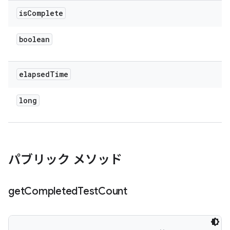
is
Complete
boolean
elapsed
Time
long
パブリック メソッド
get
Completed
Test
Count