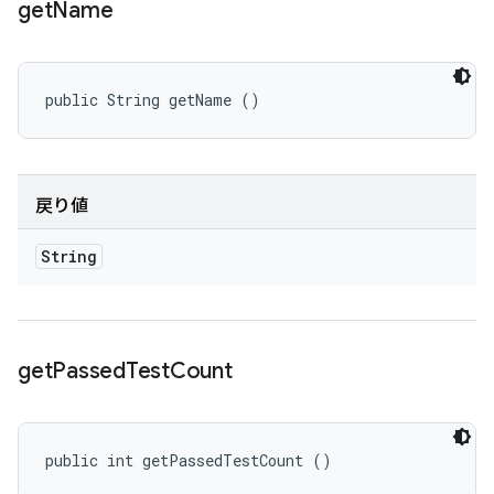
get
Name
public String getName ()
戻り値
String
get
Passed
Test
Count
public int getPassedTestCount ()