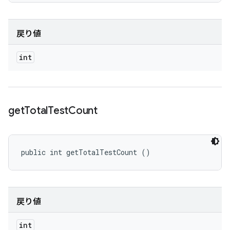
戻り値
int
get
Total
Test
Count
public int getTotalTestCount ()
戻り値
int