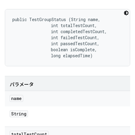
public TestGroupStatus (String name, 

                int totalTestCount, 

                int completedTestCount, 

                int failedTestCount, 

                int passedTestCount, 

                boolean isComplete, 

                long elapsedTime)
パラメータ
name
String
total
Test
Count