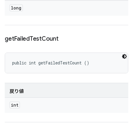
long
get
Failed
Test
Count
public int getFailedTestCount ()
戻り値
int