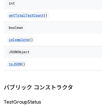
int
get
Total
Test
Count
()
boolean
is
Complete
()
JSONObject
to
JSON
()
パブリック コンストラクタ
Test
Group
Status