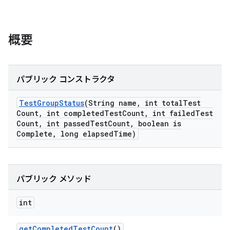
概要
パブリック コンストラクタ
Test
Group
Status
(String name
,
int total
Test
Count
,
int completed
Test
Count
,
int failed
Test
Count
,
int passed
Test
Count
,
boolean is
Complete
,
long elapsed
Time)
パブリック メソッド
int
get
Completed
Test
Count
()