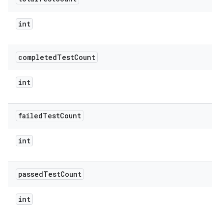
int
completed
Test
Count
int
failed
Test
Count
int
passed
Test
Count
int