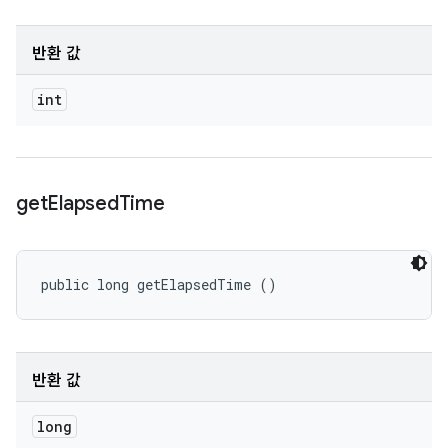
반환 값
int
get
Elapsed
Time
public long getElapsedTime ()
반환 값
long