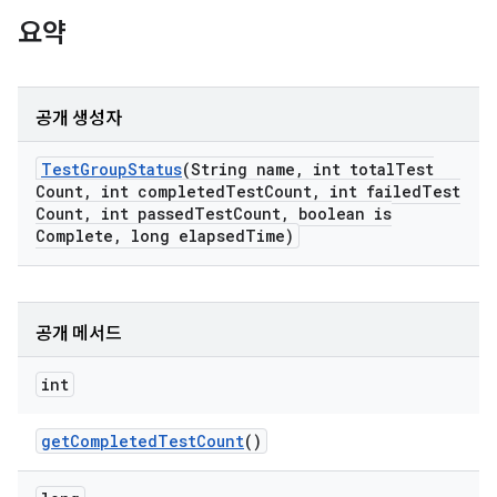
요약
공개 생성자
Test
Group
Status
(String name
,
int total
Test
Count
,
int completed
Test
Count
,
int failed
Test
Count
,
int passed
Test
Count
,
boolean is
Complete
,
long elapsed
Time)
공개 메서드
int
get
Completed
Test
Count
()