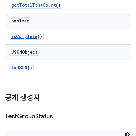
get
Total
Test
Count
()
boolean
is
Complete
()
JSONObject
to
JSON
()
공개 생성자
Test
Group
Status