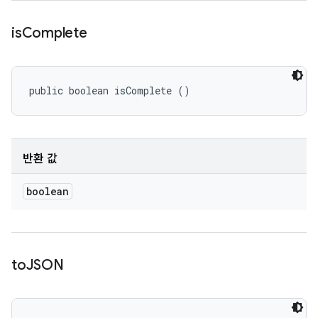
is
Complete
public boolean isComplete ()
반환 값
boolean
to
JSON