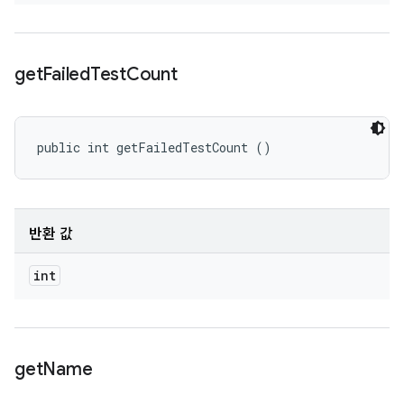
get
Failed
Test
Count
public int getFailedTestCount ()
반환 값
int
get
Name