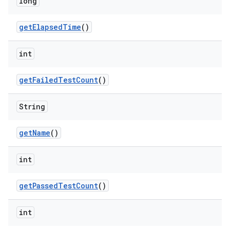
long
get
Elapsed
Time
()
int
get
Failed
Test
Count
()
String
get
Name
()
int
get
Passed
Test
Count
()
int