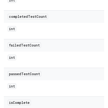
int
completed
Test
Count
int
failed
Test
Count
int
passed
Test
Count
int
is
Complete