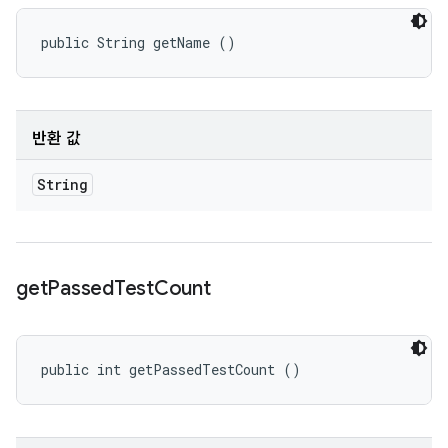
public String getName ()
반환 값
String
get
Passed
Test
Count
public int getPassedTestCount ()