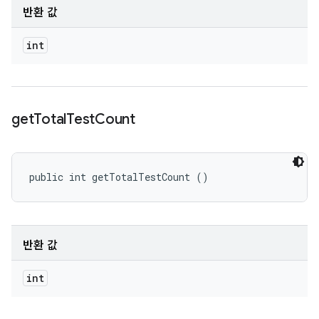
반환 값
int
get
Total
Test
Count
public int getTotalTestCount ()
반환 값
int