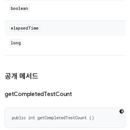
boolean
elapsed
Time
long
공개 메서드
get
Completed
Test
Count
public int getCompletedTestCount ()