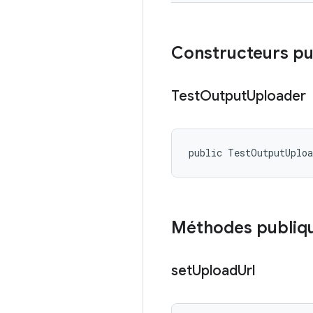
Constructeurs pu
Test
Output
Uploader
public TestOutputUplo
Méthodes publiq
set
Upload
Url