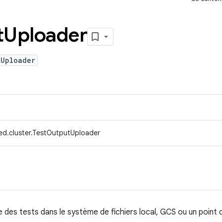
t
Uploader
tUploader
ed.cluster.TestOutputUploader
ie des tests dans le système de fichiers local, GCS ou un point