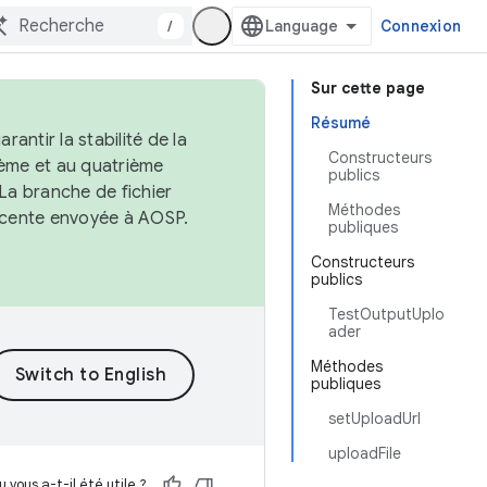
/
Connexion
Sur cette page
Résumé
antir la stabilité de la
Constructeurs
ème et au quatrième
publics
 La branche de fichier
Méthodes
récente envoyée à AOSP.
publiques
Constructeurs
publics
TestOutputUplo
ader
Méthodes
publiques
setUploadUrl
uploadFile
 vous a-t-il été utile ?