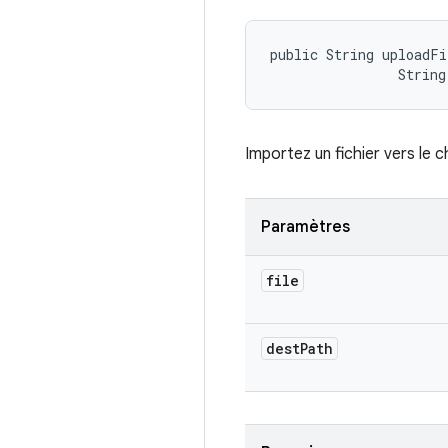
public String uploadFi
                String
Importez un fichier vers le 
Paramètres
file
dest
Path