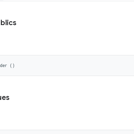
blics
ader ()
ues