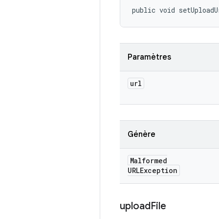
public void setUploadU
Paramètres
url
Génère
Malformed
URLException
upload
File