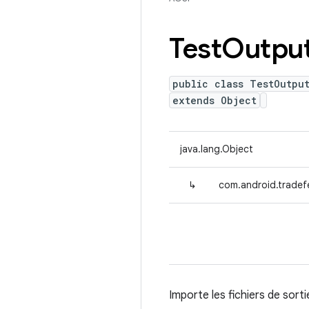
Test
Outpu
public class TestOutpu
extends Object
java.lang.Object
↳
com.android.tradef
Importe les fichiers de sort