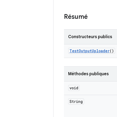
Résumé
Constructeurs publics
Test
Output
Uploader
()
Méthodes publiques
void
String