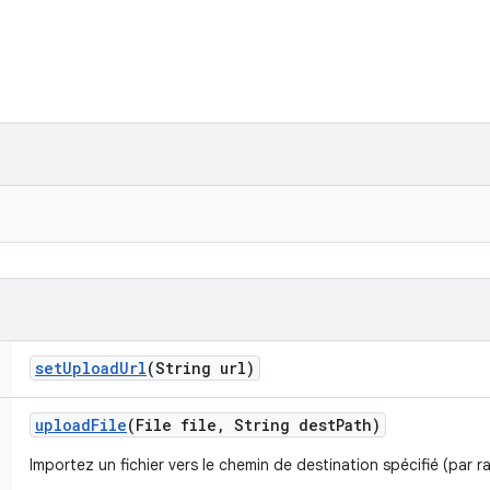
set
Upload
Url
(String url)
upload
File
(File file
,
String dest
Path)
Importez un fichier vers le chemin de destination spécifié (par r