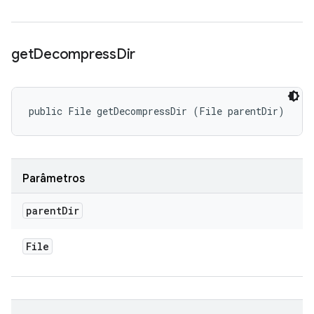
get
Decompress
Dir
public File getDecompressDir (File parentDir)
Parâmetros
parent
Dir
File