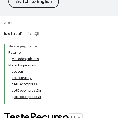
AOSP
Isso foi útil?
Nesta página
Resumo
Métodos públicos
Métodos públicos
deJson
deJsonArray
getDecompress
getDecompressDir
getDecompressDir
Teste
Recurso