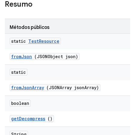
Resumo
Métodos públicos
static
Test
Resource
from
Json
(JSONObject json)
static
from
Json
Array
(JSONArray json
Array)
boolean
get
Decompress
()
String