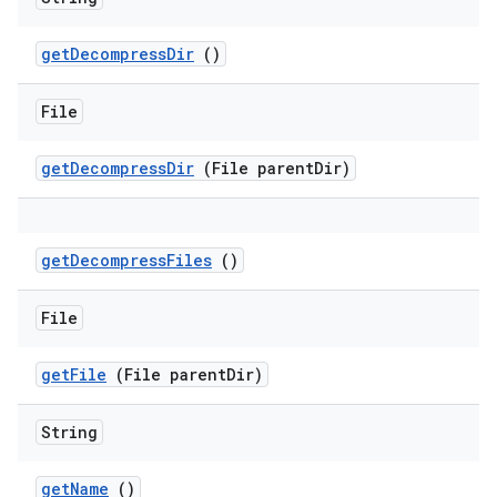
get
Decompress
Dir
()
File
get
Decompress
Dir
(File parent
Dir)
get
Decompress
Files
()
File
get
File
(File parent
Dir)
String
get
Name
()