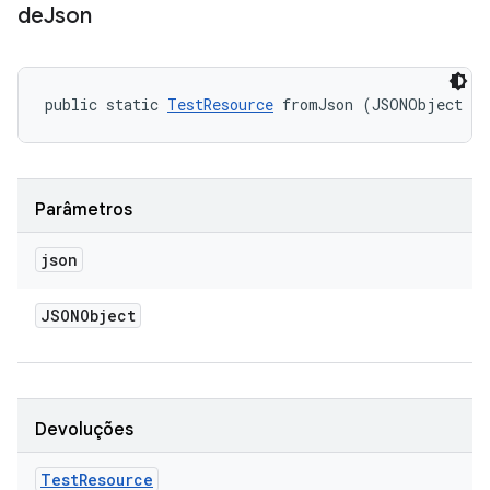
de
Json
public static 
TestResource
 fromJson (JSONObject j
Parâmetros
json
JSONObject
Devoluções
Test
Resource