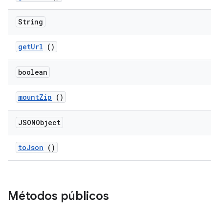
String
get
Url
()
boolean
mount
Zip
()
JSONObject
to
Json
()
Métodos públicos