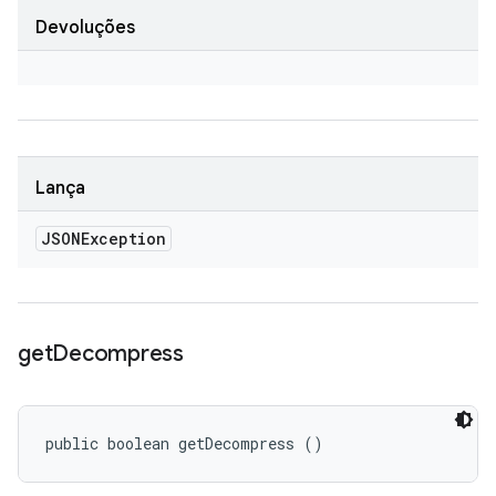
Devoluções
Lança
JSONException
get
Decompress
public boolean getDecompress ()