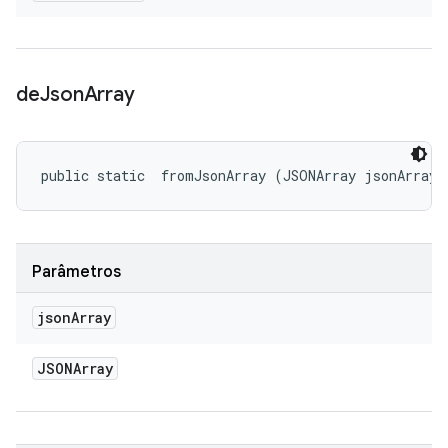
de
Json
Array
public static 
 fromJsonArray (JSONArray jsonArray)
Parâmetros
json
Array
JSONArray