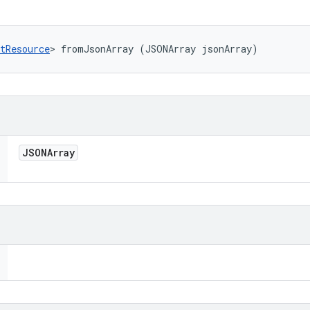
tResource
> fromJsonArray (JSONArray jsonArray)
JSONArray