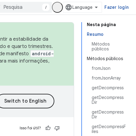
/
Fazer login
Nesta página
Resumo
tir a estabilidade da
Métodos
o e quarto trimestres.
públicos
 de manifesto
android-
Métodos públicos
ara mais informações,
fromJson
fromJsonArray
getDecompress
getDecompress
Dir
getDecompress
Dir
getDecompressF
Isso foi útil?
iles