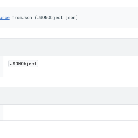
urce
 fromJson (JSONObject json)
JSONObject