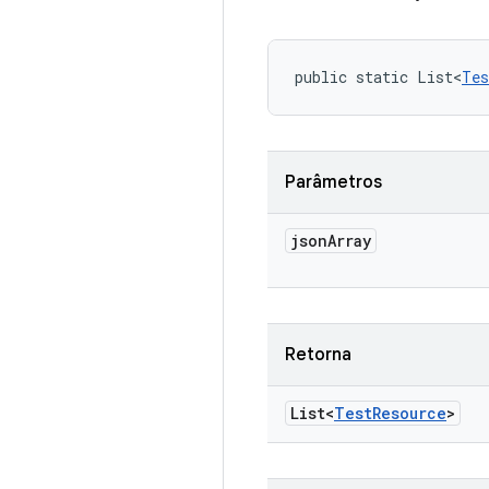
public static List<
Tes
Parâmetros
json
Array
Retorna
List<
Test
Resource
>