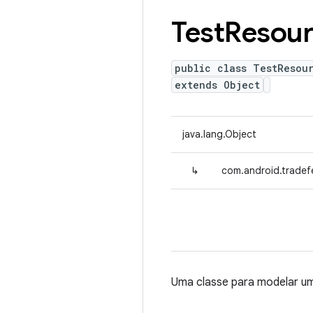
Test
Resou
public class TestResou
extends Object
java.lang.Object
↳
com.android.tradef
Uma classe para modelar u