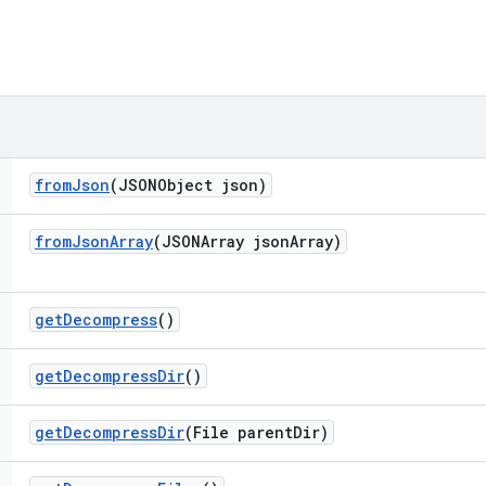
from
Json
(JSONObject json)
from
Json
Array
(JSONArray json
Array)
get
Decompress
()
get
Decompress
Dir
()
get
Decompress
Dir
(File parent
Dir)