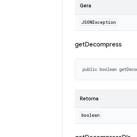
Gera
JSONException
get
Decompress
public boolean getDec
Retorna
boolean