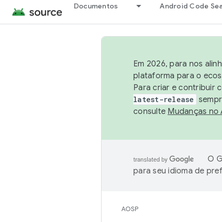
Documentos
Android Code Se
Em 2026, para nos alin
plataforma para o ecos
Para criar e contribuir
latest-release
sempre
consulte
Mudanças no
O G
para seu idioma de pre
AOSP