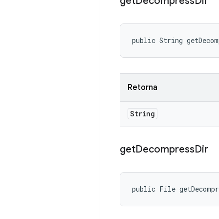
get
Decompress
Dir
public String getDecom
Retorna
String
get
Decompress
Dir
public File getDecomp