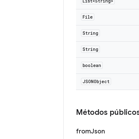
List<String>
File
String
String
boolean
JSONObject
Métodos público
from
Json