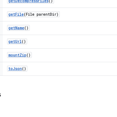
get
Decompress
Files
()
get
File
(File parent
Dir)
get
Name
()
get
Url
()
mount
Zip
()
to
Json
()
s