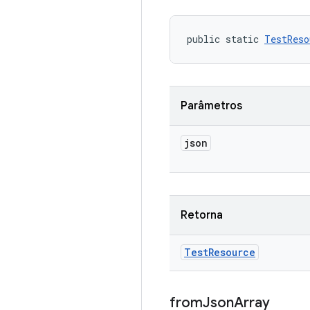
public static 
TestReso
Parâmetros
json
Retorna
Test
Resource
from
Json
Array