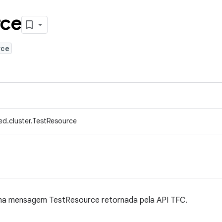
rce
rce
ed.cluster.TestResource
ma mensagem TestResource retornada pela API TFC.