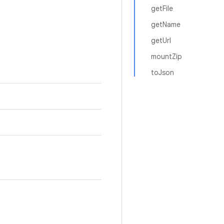
getFile
getName
getUrl
mountZip
toJson